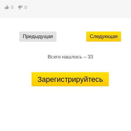
ала договор аренды между ип и ооо. у меня лично поляк треб
0
0
овал показать трудовой договор между мной и мной. опять не
опечатки.
я ничего не хочу сказать, я предупреждаю
Предыдущая
Следующая
Всего нашлось – 33
Зарегистрируйтесь