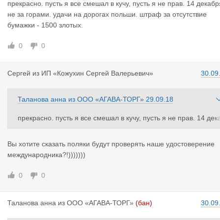
прекрасно. пусть я все смешал в кучу, пусть я не прав. 14 декабр
адо закончить другие курсы.
не за горами. удачи на дорогах польши. штраф за отсутствие
бумажки - 1500 злотых.
0
0
Сергей
из
ИП «Кожухин Сергей Валерьевич»
30.09
Таланова анна
из
ООО «АГАВА-ТОРГ»
29.09.18
прекрасно. пусть я все смешал в кучу, пусть я не прав. 14 дек
бря не за горами. удачи на дорогах польши. штраф за отсутст
ие бумажки - 1500 злотых.
Вы хотите сказать поляки будут проверять наше удостоверение
международника?!)))))))
0
0
Таланова а
нна
из
ООО «АГАВА-ТОРГ»
(бан)
30.09