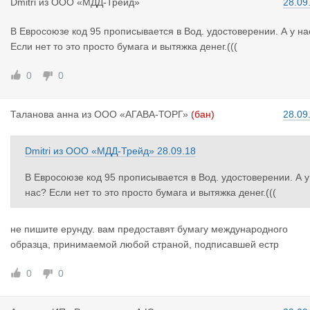
Dmitri
из
ООО «МДД-Трейд»
28.09
В Евросоюзе код 95 прописывается в Вод. удостоверении. А у на
Если нет то это просто бумага и вытяжка денег.(((
0
0
Таланова а
нна
из
ООО «АГАВА-ТОРГ»
(бан)
28.09
Dmitri
из
ООО «МДД-Трейд»
28.09.18
В Евросоюзе код 95 прописывается в Вод. удостоверении. А у
нас? Если нет то это просто бумага и вытяжка денег.(((
не пишите ерунду. вам предоставят бумагу международного
образца, принимаемой любой страной, подписавшей естр
0
0