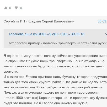
0
0
Сергей
из
ИП «Кожухин Сергей Валерьевич»
30.09
Таланова анна
из
ООО «АГАВА-ТОРГ»
30.09.18
вот простой пример - польский транспортник остановил русск
ю машину и потребовал удостоверение подтверждающее ква
ификацию водителя. у водителя его нет. транспортник выпис
Я одного не могу понять, почему сейчас это удостоверение никт
вает водителю штраф 1500 злотых, машину на эвакуаторе на
не спрашивает?! Даже наши транспортники не знают когда и на
штраф стоянку и желает водителю счастливого пути. ваши де
каком основании они будут его проверять, но это конечно дело
ствия? или другой пример - вы с грузом едете в москву. литов
времени.
кий погранец потребовал это удостоверение. у водилы его нет
И с каких пор Европа признает нашу бумажку, которая придуман
литовец высаживает водилу и машину на штраф стоянку. ваш
только для того чтобы срубить бабла? Это далеко не код 95. Кста
действия?
тем же полякам код 95 не требуется если машина работает по
я не говорю, что это будет повсеместно, но человеческий фак
Польше, а за отсутствие нашего не понятного удостоверения
ор никто не отменял. у меня лично транспортник в литве треб
штраф 1500 злотых))) Короче говоря, наши проверять эту бумаж
овал предоставить билет на мою легковую машину. я не оши
будут это понятно. Но в Европе она никому не нужна.
ся. у меня лично 2 раза выездная шауляйская таможня требо