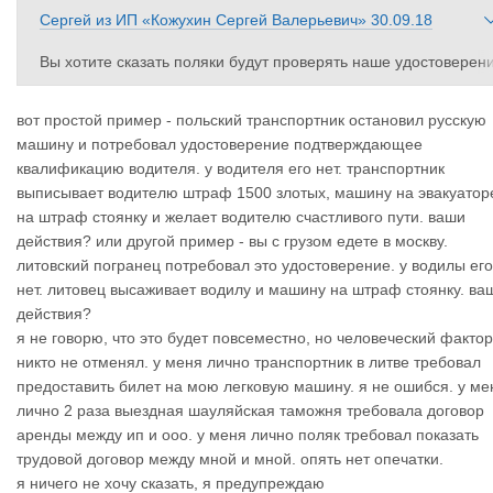
Сергей
из
ИП «Кожухин Сергей Валерьевич»
30.09.18
Вы хотите сказать поляки будут проверять наше удостоверен
е международника?!)))))))
вот простой пример - польский транспортник остановил русскую
машину и потребовал удостоверение подтверждающее
квалификацию водителя. у водителя его нет. транспортник
выписывает водителю штраф 1500 злотых, машину на эвакуатор
на штраф стоянку и желает водителю счастливого пути. ваши
действия? или другой пример - вы с грузом едете в москву.
литовский погранец потребовал это удостоверение. у водилы его
нет. литовец высаживает водилу и машину на штраф стоянку. ва
действия?
я не говорю, что это будет повсеместно, но человеческий фактор
никто не отменял. у меня лично транспортник в литве требовал
предоставить билет на мою легковую машину. я не ошибся. у ме
лично 2 раза выездная шауляйская таможня требовала договор
аренды между ип и ооо. у меня лично поляк требовал показать
трудовой договор между мной и мной. опять нет опечатки.
я ничего не хочу сказать, я предупреждаю