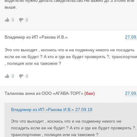
водителю нужно делать свидетельство.Не важно до 3.5тонн или
выше.
0
0
Владимир
из
ИП «Ракова И.В.»
27.09
Это что выходит , коснись что и на подменку никого не посадить
если ее не будет ? А кто и где ее будет проверять ?, транспортн
, полиция или на таможне ?
0
0
Таланова а
нна
из
ООО «АГАВА-ТОРГ»
(бан)
27.09
Владимир
из
ИП «Ракова И.В.»
27.09.18
Это что выходит , коснись что и на подменку никого не
посадить если ее не будет ? А кто и где ее будет проверять ?,
транспортники , полиция или на таможне ?