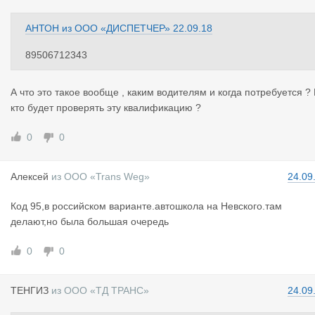
АНТОН
из
ООО «ДИСПЕТЧЕР»
22.09.18
89506712343
А что это такое вообще , каким водителям и когда потребуется ?
кто будет проверять эту квалификацию ?
0
0
Алексей
из
ООО «Trans Weg»
24.09
Код 95,в российском варианте.автошкола на Невского.там
делают,но была большая очередь
0
0
ТЕНГИЗ
из
ООО «ТД ТРАНС»
24.09