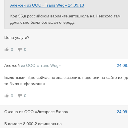
Алексей
из
ООО «Trans Weg»
24.09.18
Код 95,в российском варианте.автошкола на Невского.там
делают,но была большая очередь
Цена услуги?
0
0
Алексей
из
ООО «Trans Weg»
24.09
Было тысяч 8,но сейчас не знаю.звонить надо или на сайте их гд
то была информация...
0
0
Оксана
из
ООО «Экспресс Бюро»
24.09
В асмапе 8 000 ₽ официально