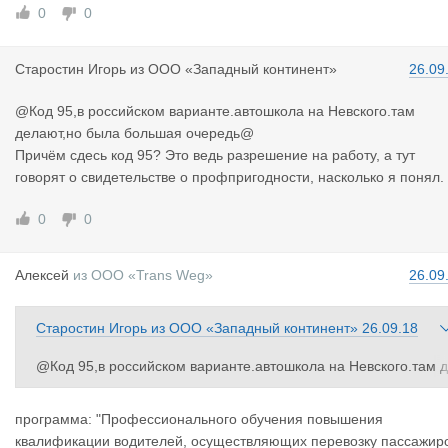
0
0
Старостин
Игорь
из
ООО «Западный континент»
26.09
@Код 95,в российском варианте.автошкола на Невского.там
делают,но была большая очередь@
Причём сдесь код 95? Это ведь разрешение на работу, а тут
говорят о свидетельстве о профпригодности, насколько я понял.
0
0
Алексей
из
ООО «Trans Weg»
26.09
Старостин Игорь
из
ООО «Западный континент»
26.09.18
@Код 95,в российском варианте.автошкола на Невского.там д
елают,но была большая очередь@
Причём сдесь код 95? Это ведь разрешение на работу, а тут г
программа: "Профессионального обучения повышения
ворят о свидетельстве о профпригодности, насколько я понял
квалификации водителей, осуществляющих перевозку пассажир