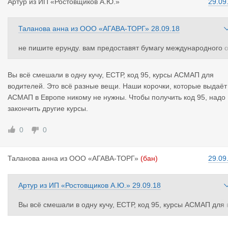
Артур
из
ИП «Ростовщиков А.Ю.»
29.09
Таланова анна
из
ООО «АГАВА-ТОРГ»
28.09.18
не пишите ерунду. вам предоставят бумагу международного 
бразца, принимаемой любой страной, подписавшей естр
Вы всё смешали в одну кучу, ЕСТР, код 95, курсы АСМАП для
водителей. Это всё разные вещи. Наши корочки, которые выдаёт
АСМАП в Европе никому не нужны. Чтобы получить код 95, надо
закончить другие курсы.
0
0
Таланова а
нна
из
ООО «АГАВА-ТОРГ»
(бан)
29.09
Артур
из
ИП «Ростовщиков А.Ю.»
29.09.18
Вы всё смешали в одну кучу, ЕСТР, код 95, курсы АСМАП для 
одителей. Это всё разные вещи. Наши корочки, которые выда
т АСМАП в Европе никому не нужны. Чтобы получить код 95, 