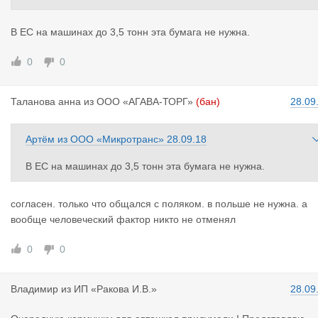
ава осуществлять коммерческие перевозки. категория тс рол
не играет
В ЕС на машинах до 3,5 тонн эта бумага не нужна.
0
0
Таланова а
нна
из
ООО «АГАВА-ТОРГ»
(бан)
28.09
Артём
из
ООО «Микротранс»
28.09.18
В ЕС на машинах до 3,5 тонн эта бумага не нужна.
согласен. только что общался с поляком. в польше не нужна. а
вообще человеческий фактор никто не отменял
0
0
Владимир
из
ИП «Ракова И.В.»
28.09