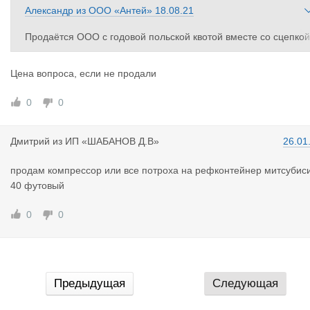
Александр
из
ООО «Антей»
18.08.21
Продаётся ООО с годовой польской квотой вместе со сцепкой
Фирма зарегистрированна в 2010 году ИНН 3915502594,абсо
ютно чистая, без долгов и прочего.Сцепка:рено премиум 200
Цена вопроса, если не продали
г.в и полуприцеп шмитц 2004 г.в.(штора) растаможенны на об
асть.
0
0
тел. 89114882800 Александр
Дмитрий
из
ИП «ШАБАНОВ Д.В»
26.01
продам компрессор или все потроха на рефконтейнер митсубис
40 футовый
0
0
Предыдущая
Следующая