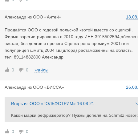
Александр
из
ООО «Антей»
18.08
Продаётся ООО с годовой польской квотой вместе со сцепкой.
Фирма зарегистрированна в 2010 году ИНН 3915502594,абсолю
чистая, без долгов и прочего.Сцепка:рено премиум 2001г.в и
полуприцеп шмитц 2004 г.в.(штора) растаможенны на область.
тел. 89114882800 Александр
0
0
Файлы
Александр
из
ООО «ВИССА»
26.08
Игорь
из
ООО «ГОЛЬФСТРИМ»
16.08.21
Какой марки рефрижератор? Нужны допеля на Schmitz новог
образца
0
0