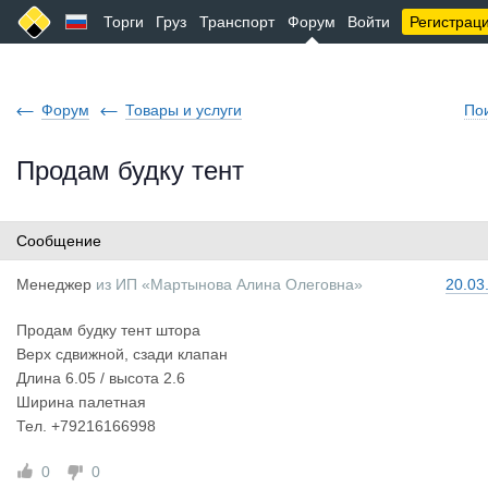
Торги
Груз
Транспорт
Форум
Войти
Регистрац
Форум
Товары и услуги
По
Продам будку тент
Сообщение
Менеджер
из
ИП «Мартынова Алина Олеговна»
20.03
Продам будку тент штора
Верх сдвижной, сзади клапан
Длина 6.05 / высота 2.6
Ширина палетная
Тел. +79216166998
0
0