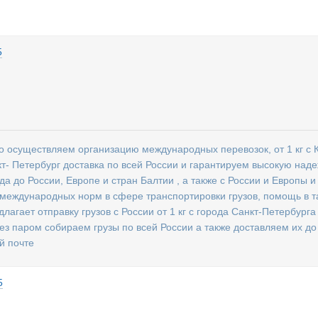
5
 осуществляем организацию международных перевозок, от 1 кг с К
кт- Петербург доставка по всей России и гарантируем высокую наде
да до России, Европе и стран Балтии , а также с России и Европы 
международных норм в сфере транспортировки грузов, помощь в т
агает отправку грузов с России от 1 кг с города Санкт-Петербурга 
ез паром собираем грузы по всей России а также доставляем их д
й почте
5