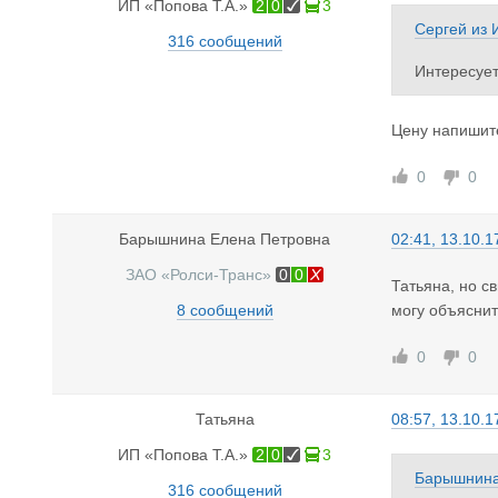
ИП «Попова Т.А.»
2
0
3
Сергей
из
316 сообщений
Интересует
Цену напишит
0
0
Барышнина Елена Петровна
02:41, 13.10.1
ЗАО «Ролси-Транс»
0
0
Татьяна, но с
8 сообщений
могу объяснит
0
0
Татьяна
08:57, 13.10.1
ИП «Попова Т.А.»
2
0
3
Барышнина
316 сообщений