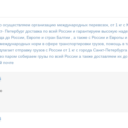
 осуществляем организацию международных перевозок, от 1 кг с К
кт- Петербург доставка по всей России и гарантируем высокую наде
да до России, Европе и стран Балтии , а также с России и Европы 
международных норм в сфере транспортировки грузов, помощь в т
агает отправку грузов с России от 1 кг с города Санкт-Петербурга 
ез паром собираем грузы по всей России а также доставляем их д
й почте
5
аю
6