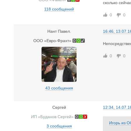
сколько сейчас
118 сообщений
0
0
Нант Павел.
16:46, 13.07.1
ООО «Евро-Фрахт»
0
0
Непосредствен
0
0
43 сообщения
Сергей
12:34, 14.07.1
ИП «Буданов Сергей»
0
0
Игорь
из
О
3 сообщения