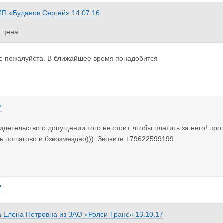
ИП «Буданов Сергей»
14.07.16
 цена.
е пожалуйста. В ближайшее время понадобится
7
видетельство о допущении того не стоит, чтобы платить за него! пр
ь пошагово и бзвозмездно))). Звоните +79622599199
7
 Елена Петровна
из
ЗАО «Ролси-Транс»
13.10.17