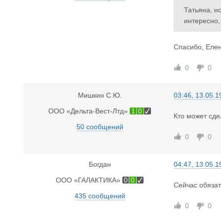
Татьяна, н
интересно,
Спасибо, Елен
0
0
Мишкин С.Ю.
03:46, 13.05.1
ООО «Дельта-Вест-Лтд»
1
0
Кто может сде
50 сообщений
0
0
Богдан
04:47, 13.05.1
ООО «ГАЛАКТИКА»
0
0
Сейчас обяза
435 сообщений
0
0