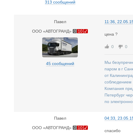
313 сообщений
Павел
11:36, 22.05.1
ООО «АВТОГРАНД»
0
10
цена ?
0
0
Мы безупречно
45 сообщений
паром в г Сан
от Калинингра
соблюдением 
Компания предл
Петербург чер
по электронно
Павел
04:33, 23.05.1
ООО «АВТОГРАНД»
0
10
спасибо