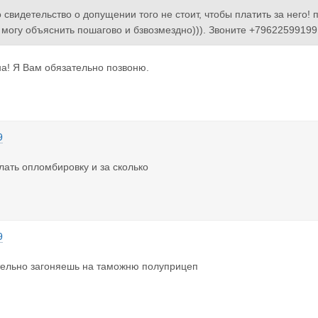
о свидетельство о допущении того не стоит, чтобы платить за него!
 могу объяснить пошагово и бзвозмездно))). Звоните +79622599199
а! Я Вам обязательно позвоню.
9
лать опломбировку и за сколько
9
тельно загоняешь на таможню полуприцеп