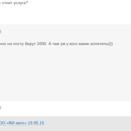
 стоит услуга?
6
но на посту берут 1000. А там уж у кого какие аппетиты)))
6
ОО «ВИ-авто»
19.05.15