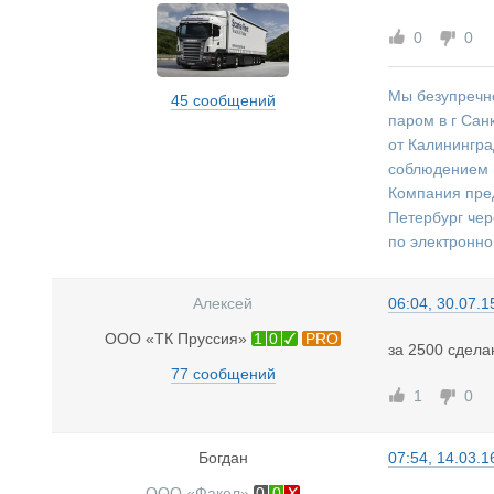
0
0
Мы безупречно
45 сообщений
паром в г Сан
от Калинингра
соблюдением 
Компания предл
Петербург чер
по электронно
Алексей
06:04, 30.07.1
ООО «ТК Пруссия»
1
0
PRO
за 2500 сдел
77 сообщений
1
0
Богдан
07:54, 14.03.1
ООО «Факел»
0
0