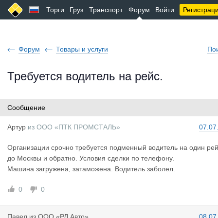
Торги
Груз
Транспорт
Форум
Войти
Регистрац
Форум
Товары и услуги
По
Требуется водитель на рейс.
Сообщение
Артур
из
ООО «ПТК ПРОМСТАЛЬ»
07.07
Организации срочно требуется подменный водитель на один ре
до Москвы и обратно. Условия сделки по телефону.
Машина загружена, затаможена. Водитель заболел.
0
0
Павел
из
ООО «РЛ Авто»
08.07