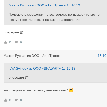
Мажов Руслан
из
ООО «АвтоТранс»
18.10.19
Польские разрешения на вес золота. не думаю что кто-то
возьмет под лицензию на такое направление
опередил ))))
0
0
Мажов Русл
ан
из
ООО «АвтоТранс»
18.10
ILYA Sviridov
из
ООО «ВИАБАЛТ»
18.10.19
опередил ))))
как говорится "не первый день замужем"
0
0