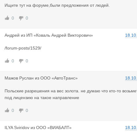
Ищите тут на форуме,были предложения от людей.
0
0
Андрей
из
ИП «Коваль Андрей Викторович»
18.10
/forum-posts/1529/
0
0
Мажов Русл
ан
из
ООО «АвтоТранс»
18.10
Польские разрешения на вес золота. не думаю что кто-то возьме
под лицензию на такое направление
0
0
ILYA Sviri
dov
из
ООО «ВИАБАЛТ»
18.10