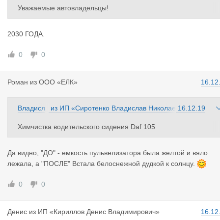
ав
вич»
Уважаемые автовладельцы!
Исходя из большого количества обращений,Акция по фиксир
ванной цене за химчистку,а именно 4500 рублей за услугу пр
2030 ГОДА.
длевается до 31-ого декабря!
0
0
Роман
из
ООО «ЕЛК»
16.12
Владисл
из
ИП «Сиротенко Владислав Николае
16.12.19
ав
вич»
Химчистка водительского сидения Daf 105
Фотографии До-После 👍
Да видно, "ДО" - емкость пульвелизатора была желтой и вяло
лежала, а "ПОСЛЕ" Встала белоснежной дудкой к солнцу.
0
0
Денис
из
ИП «Кириллов Денис Владимирович»
16.12