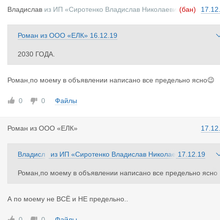
Владислав
из
ИП «Сиротенко Владислав Николаеви
(бан)
17.12
ч»
Роман
из
ООО «ЕЛК»
16.12.19
2030 ГОДА.
Роман,по моему в объявлении написано все предельно ясно😉
0
0
Файлы
Роман
из
ООО «ЕЛК»
17.12
Владисл
из
ИП «Сиротенко Владислав Николае
17.12.19
ав
вич»
Роман,по моему в объявлении написано все предельно ясно
😉
А по моему не ВСЁ и НЕ предельно..
0
0
Файлы