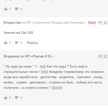
0
0
Владислав
из
ИП «Сиротенко Владислав Николаеви
(бан)
07.12
ч»
Химчистка Daf 105
0
0
Файлы
Владимир
из
ИП «Ракова И.В.»
07.12
" Ну куда уж ниже " ? - ))))) Как это куда ? Есть ещё и
отрицательные числа ! )))))) Каждому перевозчику это знакомо ,
когда все заработали : диспетчер , водитель , таможня , склад ,
мойка , сервис , декларант , сторож на базе , собака его кость
получила - а хозяин в минус ! )))))))))
0
0