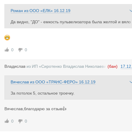
Роман
из
ООО «ЕЛК»
16.12.19
Да видно, "ДО" - емкость пульвелизатора была желтой и вяло
лежала, а "ПОСЛЕ" Встала белоснежной дудкой к солнцу.
0
0
Владислав
из
ИП «Сиротенко Владислав Николаеви
(бан)
17.12
ч»
Вячеслав
из
ООО «ТРАНС-ФЕРО»
16.12.19
За потолок 5, остальное троечку.
Вячеслав,благодарю за отзыв👍
0
0