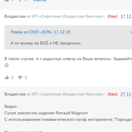
Владислав
из
ИП «Сиротенко Владислав Николаеви
(бан)
17.12
ч»
Роман
из
ООО «ЕЛК»
17.12.19
А по моему не ВСЁ и НЕ предельно..
В таком случае, я с радостью отвечу на Ваши вопросы. Задавайт
😉
0
0
Владислав
из
ИП «Сиротенко Владислав Николаеви
(бан)
27.12
ч»
Видео:
Сухая химчистка сидения Renault Magnum
С использованием пневматического проф.инструмента "Торнадо