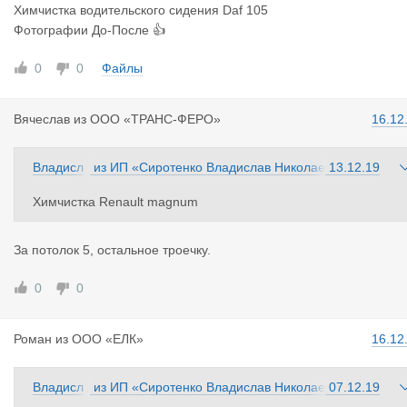
Химчистка водительского сидения Daf 105
Фотографии До-После 👍
0
0
Файлы
Вячеслав
из
ООО «ТРАНС-ФЕРО»
16.12
Владисл
из
ИП «Сиротенко Владислав Николае
13.12.19
ав
вич»
Химчистка Renault magnum
Химчистка потолка
За потолок 5, остальное троечку.
0
0
Роман
из
ООО «ЕЛК»
16.12
Владисл
из
ИП «Сиротенко Владислав Николае
07.12.19