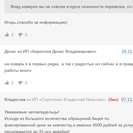
Влад наверно вы не совсем в курсе сезонности перевозок, се
час конец года, все рубят, до НГ все сервисы пустуют, сейчас 
еревозчики зарабатывают то, на что будут жить январь и фев
Игорь,спасибо за информацию)
аль, поэтому вы хоть даром предложите, толпы не будет, все 
аботают. Сделайте предложение на первую неделю января-о
0
0
боя не будет.
Денис
из
ИП «Кириллов Денис Владимирович»
26.11
на январь я в первых рядах, а так с радостью но сейчас и в прав
работы много
0
0
Владислав
из
ИП «Сиротенко Владислав Николаеви
(бан)
07.12
ч»
Уважаемые автовладельцы!
Исходя из большого количества обращений,Акция по
фиксированной цене за химчистку,а именно 4500 рублей за услу
продлевается до 31-ого декабря!