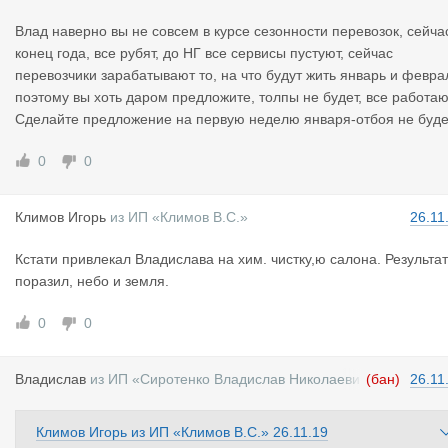
Влад наверно вы не совсем в курсе сезонности перевозок, сейча
конец года, все рубят, до НГ все сервисы пустуют, сейчас
перевозчики зарабатывают то, на что будут жить январь и февра
поэтому вы хоть даром предложите, толпы не будет, все работаю
Сделайте предложение на первую неделю января-отбоя не буде
0
0
Климов Иго
рь
из
ИП «Климов В.С.»
26.11
Кстати привлекал Владислава на хим. чистку,ю салона. Результат
поразил, небо и земля.
0
0
Владислав
из
ИП «Сиротенко Владислав Николаеви
(бан)
26.11
ч»
Климов Игорь
из
ИП «Климов В.С.»
26.11.19