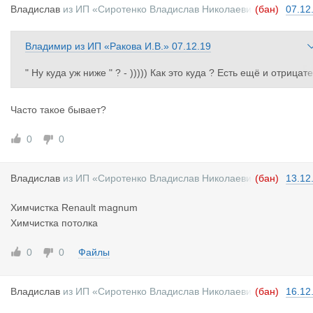
Владислав
из
ИП «Сиротенко Владислав Николаеви
(бан)
07.12
ч»
Владимир
из
ИП «Ракова И.В.»
07.12.19
" Ну куда уж ниже " ? - ))))) Как это куда ? Есть ещё и отрицате
льные числа ! )))))) Каждому перевозчику это знакомо , когда в
се заработали : диспетчер , водитель , таможня , склад , мойк
Часто такое бывает?
, сервис , декларант , сторож на базе , собака его кость получ
ла - а хозяин в минус ! )))))))))
0
0
Владислав
из
ИП «Сиротенко Владислав Николаеви
(бан)
13.12
ч»
Химчистка Renault magnum
Химчистка потолка
0
0
Файлы
Владислав
из
ИП «Сиротенко Владислав Николаеви
(бан)
16.12
ч»