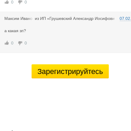
0
0
Максим Ива
но
из
ИП «Грушевский Александр Иосифови
07.02
в
ч»
а какая зп?
0
0
Зарегистрируйтесь