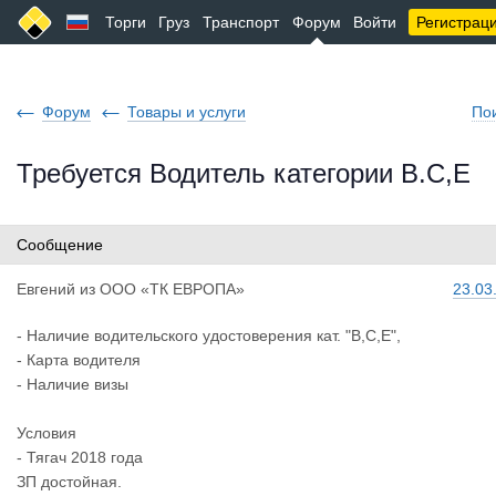
Торги
Груз
Транспорт
Форум
Войти
Регистрац
Форум
Товары и услуги
По
Требуется Водитель категории В.С,Е
Сообщение
Евгений
из
ООО «ТК ЕВРОПА»
23.03
- Наличие водительского удостоверения кат. "В,С,Е",
- Карта водителя
- Наличие визы
Условия
- Тягач 2018 года
ЗП достойная.