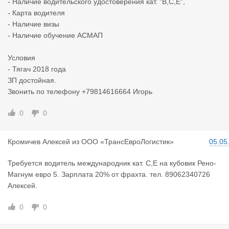
- Наличие водительского удостоверения кат. "В,С,Е",
- Карта водителя
- Наличие визы
- Наличие обучение АСМАП
Условия
- Тягач 2018 года
ЗП достойная.
Звонить по телефону +79814616664 Игорь
0
0
Кромичев А
лексей
из
ООО «ТрансЕвроЛогистик»
05.05
Требуется водитель международник кат. С,Е на кубовик Рено-
Магнум евро 5. Зарплата 20% от фрахта. тел. 89062340726
Алексей.
0
0