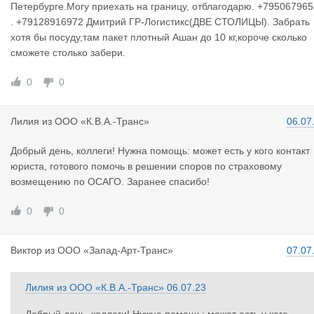
Петербурге.Могу приехать на границу, отблагодарю. +79506796
. +79128916972 Дмитрий ГР-Логистикс(ДВЕ СТОЛИЦЫ). Забрать
хотя бы посуду,там пакет плотный Ашан до 10 кг,короче сколько
сможете столько забери.
0
0
Лилия
из
ООО «К.В.А.-Транс»
06.07
Добрый день, коллеги! Нужна помощь: может есть у кого контакт
юриста, готового помочь в решении споров по страховому
возмещению по ОСАГО. Заранее спасибо!
0
0
Виктор
из
ООО «Запад-Арт-Транс»
07.07
Лилия
из
ООО «К.В.А.-Транс»
06.07.23