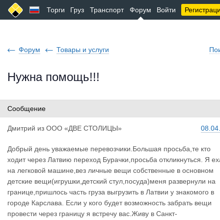
Торги
Груз
Транспорт
Форум
Войти
Регистрац
Форум
Товары и услуги
По
Нужна помощь!!!
Сообщение
Дмитрий
из
ООО «ДВЕ СТОЛИЦЫ»
08.04
Добрый день уважаемые перевозчики.Большая просьба,те кто
ходит через Латвию переход Бурачки,просьба откликнуться. Я ех
на легковой машине,вез личные вещи собственные в основном
детские вещи(игрушки,детский стул,посуда)меня развернули на
границе,пришлось часть груза выгрузить в Латвии у знакомого в
городе Карслава. Если у кого будет возможность забрать вещи
провести через границу я встречу вас.Живу в Санкт-