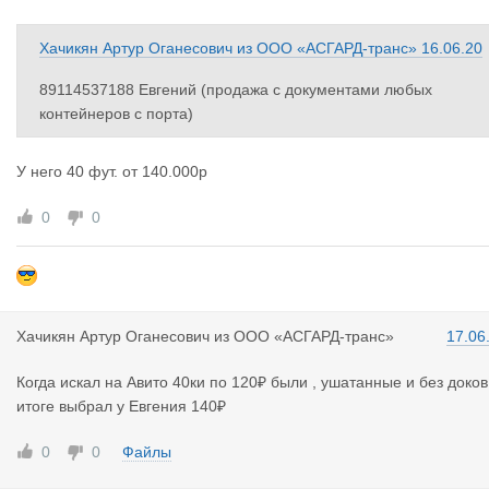
Хачикян Артур Оганесович
из
ООО «АСГАРД-транс»
16.06.20
89114537188 Евгений (продажа с документами любых
контейнеров с порта)
У него 40 фут. от 140.000р
0
0
Хачикян Ар
тур Оганесович
из
ООО «АСГАРД-транс»
17.06
Когда искал на Авито 40ки по 120₽ были , ушатанные и без доков
итоге выбрал у Евгения 140₽
0
0
Файлы