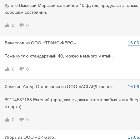
Куплю Высокий Морской контейнер 40 футов, предлагать только 
хорошем состоянии.
0
0
Вячеслав
из
ООО «ТРАНС-ФЕРО»
16.06
Тоже куплю стандартный 40, можно немного мятый.
0
0
Хачикян Ар
тур Оганесович
из
ООО «АСГАРД-транс»
16.06
89114537188 Евгений (продажа с документами любых контейнер
с порта)
0
0
Игорь
из
ООО «ВИ-авто»
17.06