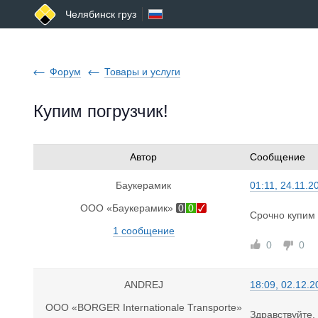
Челябинск груз
Форум
Товары и услуги
Купим погрузчик!
Автор
Сообщение
Баукерамик
01:11, 24.11.2
ООО «Баукерамик»
0
0
Срочно купим 
1 сообщение
0
0
ANDREJ
18:09, 02.12.2
ООО «BORGER Internationale Transporte»
Здравствуйте.