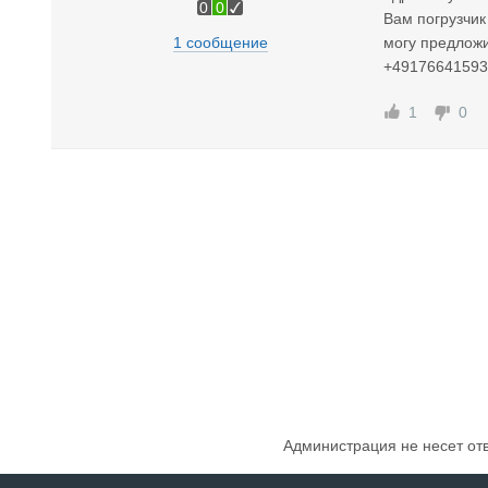
0
0
Вам погрузчи
1 сообщение
могу предложи
+49176641593
1
0
Администрация не несет от