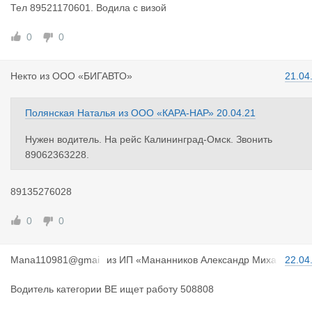
Тел 89521170601. Водила с визой
0
0
Некто
из
ООО «БИГАВТО»
21.04
Полянская Наталья
из
ООО «КАРА-НАР»
20.04.21
Нужен водитель. На рейс Калининград-Омск. Звонить
89062363228.
89135276028
0
0
Mana110981
@gmai
из
ИП «Мананников Александр Миха
22.04
l.com
йлович»
Водитель категории ВЕ ищет работу 508808