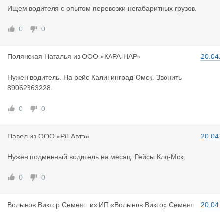
Ищем водителя с опытом перевозки негабаритных грузов.
0
0
Полянская
Наталья
из
ООО «КАРА-НАР»
20.04
Нужен водитель. На рейс Калининград-Омск. Звонить
89062363228.
0
0
Павел
из
ООО «РЛ Авто»
20.04
Нужен подменный водитель на месяц. Рейсы Клд-Мск.
0
0
Волынов Ви
ктор Семено
из
ИП «Волынов Виктор Семено
20.04
вич
вич»