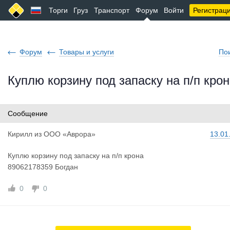
Торги
Груз
Транспорт
Форум
Войти
Регистрац
Форум
Товары и услуги
По
Куплю корзину под запаску на п/п кро
Сообщение
Кирилл
из
ООО «Аврора»
13.01
Куплю корзину под запаску на п/п крона
89062178359 Богдан
0
0