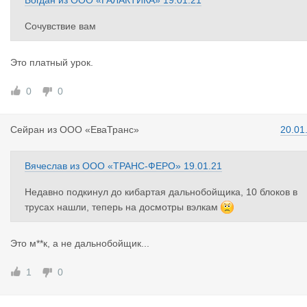
Богдан
из
ООО «ГАЛАКТИКА»
19.01.21
Сочувствие вам
Это платный урок.
0
0
Сейран
из
ООО «ЕваТранс»
20.01
Вячеслав
из
ООО «ТРАНС-ФЕРО»
19.01.21
Недавно подкинул до кибартая дальнобойщика, 10 блоков в
трусах нашли, теперь на досмотры вэлкам
Это м**к, а не дальнобойщик...
1
0