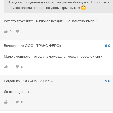
Недавно подкинул до кибартая дальнобойщика, 10 блоков в
трусах нашли, теперь на досмотры вэлкам
Вот это труселя!!! 10 блоков входит и не заметно было?
0
1
Вячеслав
из
ООО «ТРАНС-ФЕРО»
19.01
Мало смешного, труселя в чемодане, между труселей сиги.
0
0
Богдан
из
ООО «ГАЛАКТИКА»
19.01
Да это подстава
0
0