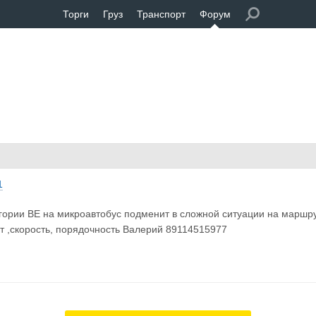
Торги
Груз
Транспорт
Форум
1
гории ВЕ на микроавтобус подменит в сложной ситуации на маршр
т ,скорость, порядочность Валерий 89114515977