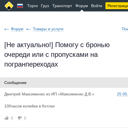
Торги
Груз
Транспорт
Форум
Войти
Регистрац
Форум
Товары и услуги
По
[Не актуально!] Помогу с бронью
очереди или с пропусками на
погранпереходах
Сообщение
Дмитрий Ма
ксименко
из
ИП «Максименко Д.В.»
25.05
100часов колейка в Котлах
0
0