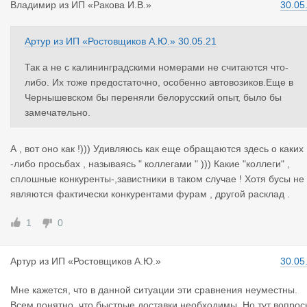
Владимир
из
ИП «Ракова И.В.»
30.05
Артур
из
ИП «Ростовщиков А.Ю.»
30.05.21
Так а не с калининградскими номерами не считаются что-
либо. Их тоже предостаточно, особенно автовозиков.Еще в
Чернышевском бы переняли белорусский опыт, было бы
замечательно.
А , вот оно как !))) Удивляюсь как еще обращаются здесь о каких
-либо просьбах , называясь " коллегами " ))) Какие "коллеги" ,
сплошные конкуренты-,завистники в таком случае ! Хотя бусы не
являются фактически конкурентами фурам , другой расклад .
1
0
Артур
из
ИП «Ростовщиков А.Ю.»
30.05
Мне кажется, что в данной ситуации эти сравнения неуместны.
Всем понятно, что быстрые доставки необходимы. Но тут вопрос