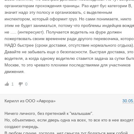
организаторам прохождения границы. Раз идет бус категории В,
значит надо эту полосу и организовать, с выделенным
инспектором, который оформит груз. Но сами понимаете, никто
этим не будет заниматься, потому что проблемы индейцев вожд
не ..... (интересуют). Получается водитель на фуре должен
пожертвовать своим временем ради другого перевозчика, котор
НАДО быстрее (сроки доставки, отсутствие нормального отдыха)
Давайте не забывать еще о безопасности. Быстрая доставка, это
водителя, а когда одному водителю ставится задача за сутки быт
Москве, то это чревато плохими последствиями для участников
движения.
1
0
Кирилл
из
ООО «Аврора»
30.05
Ничего личного, без претензий к "малышам".
Но, объективно, если дверь одна на всех, то все кто в нее входят
создают очередь.
В любом случае, господа, нет смысла тут бодаться меж собой.