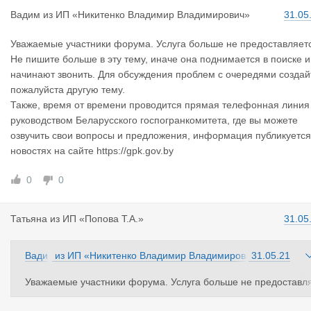
Вадим
из
ИП «Никитенко Владимир Владимирович»
31.05
Уважаемые участники форума. Услуга больше не предоставляет
Не пишите больше в эту тему, иначе она поднимается в поиске и
начинают звонить. Для обсуждения проблем с очередями создай
пожалуйста другую тему.
Также, время от времени проводится прямая телефонная линия
руководством Беларусского госпогранкомитета, где вы можете
озвучить свои вопросы и предложения, информация публикуется
новостях на сайте https://gpk.gov.by
0
0
Татьяна
из
ИП «Попова Т.А.»
31.05
Вади
из
ИП «Никитенко Владимир Владимиров
31.05.21
м
ич»
Уважаемые участники форума. Услуга больше не предоставл
ется. Не пишите больше в эту тему, иначе она поднимается в