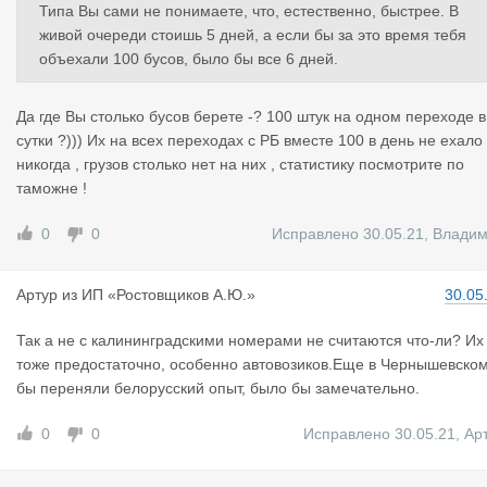
Типа Вы сами не понимаете, что, естественно, быстрее. В
живой очереди стоишь 5 дней, а если бы за это время тебя
объехали 100 бусов, было бы все 6 дней.
Да где Вы столько бусов берете -? 100 штук на одном переходе в
сутки ?))) Их на всех переходах с РБ вместе 100 в день не ехало
никогда , грузов столько нет на них , статистику посмотрите по
таможне !
0
0
Исправлено 30.05.21
,
Влади
Артур
из
ИП «Ростовщиков А.Ю.»
30.05
Так а не с калининградскими номерами не считаются что-ли? Их
тоже предостаточно, особенно автовозиков.Еще в Чернышевско
бы переняли белорусский опыт, было бы замечательно.
0
0
Исправлено 30.05.21
,
Ар