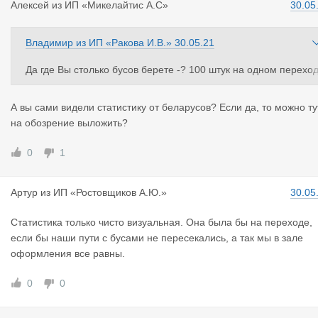
Алексей
из
ИП «Микелайтис А.С»
30.05
Владимир
из
ИП «Ракова И.В.»
30.05.21
Да где Вы столько бусов берете -? 100 штук на одном перехо
е в сутки ?))) Их на всех переходах с РБ вместе 100 в день не
ехало никогда , грузов столько нет на них , статистику посмот
А вы сами видели статистику от беларусов? Если да, то можно ту
ите по таможне !
на обозрение выложить?
0
1
Артур
из
ИП «Ростовщиков А.Ю.»
30.05
Статистика только чисто визуальная. Она была бы на переходе,
если бы наши пути с бусами не пересекались, а так мы в зале
оформления все равны.
0
0