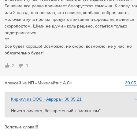
Решение все равно принимает белорусская таможня. К слову, го
или 2 назад, она решила, что сосиски, колбаса, добрая часть
молочки и куча прочих продуктов питания и фреша не является
скоропортом. Шуми не шуми - коль решено, остается только
подстраиваться.
***
Все будет хорошо! Возможно, не скоро, возможно, не у нас, но
обязательно будет!
2
0
Алексей
из
ИП «Микелайтис А.С»
30.05
Кирилл
из
ООО «Аврора»
30.05.21
Ничего личного, без претензий к "малышам".
Но, объективно, если дверь одна на всех, то все кто в нее вхо
ят создают очередь.
Золотые слова!!!
В любом случае, господа, нет смысла тут бодаться меж собой