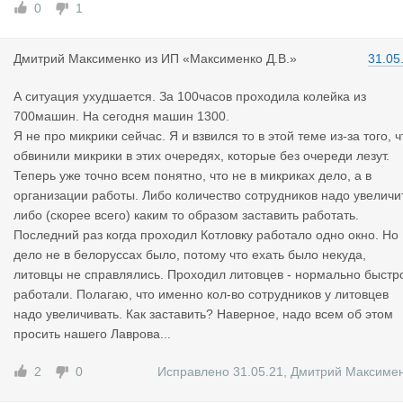
Решение все равно принимает белорусская таможня. К слову,
0
1
год или 2 назад, она решила, что сосиски, колбаса, добрая ча
ть молочки и куча прочих продуктов питания и фреша не явля
Дмитрий Ма
ксименко
из
ИП «Максименко Д.В.»
31.05
ется скоропортом. Шуми не шуми - коль решено, остается то
ько подстраиваться.
А ситуация ухудшается. За 100часов проходила колейка из
***
700машин. На сегодня машин 1300.
Все будет хорошо! Возможно, не скоро, возможно, не у нас, н
Я не про микрики сейчас. Я и взвился то в этой теме из-за того, ч
обязательно будет!
обвинили микрики в этих очередях, которые без очереди лезут.
Теперь уже точно всем понятно, что не в микриках дело, а в
организации работы. Либо количество сотрудников надо увеличи
либо (скорее всего) каким то образом заставить работать.
Последний раз когда проходил Котловку работало одно окно. Но
дело не в белоруссах было, потому что ехать было некуда,
литовцы не справлялись. Проходил литовцев - нормально быстр
работали. Полагаю, что именно кол-во сотрудников у литовцев
надо увеличивать. Как заставить? Наверное, надо всем об этом
просить нашего Лаврова...
2
0
Исправлено 31.05.21
,
Дмитрий Максиме