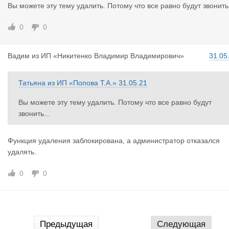
поиске и начинают звонить. Для обсуждения проблем с очере
Вы можете эту тему удалить. Потому что все равно будут звонить.
ями создайте пожалуйста другую тему.
Также, время от времени проводится прямая телефонная ли
0
0
ия с руководством Беларусского госпогранкомитета, где вы м
жете озвучить свои вопросы и предложения, информация пуб
Вадим
из
ИП «Никитенко Владимир Владимирович»
31.05
икуется в новостях на сайте https://gpk.gov.by
Татьяна
из
ИП «Попова Т.А.»
31.05.21
Вы можете эту тему удалить. Потому что все равно будут
звонить...
Функция удаления заблокирована, а администратор отказался
удалять.
0
0
Предыдущая
Следующая