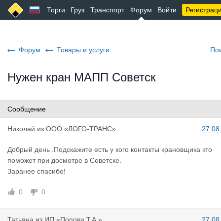
Торги
Груз
Транспорт
Форум
Войти
Регистрац
Форум
Товары и услуги
По
Нужен кран МАПП Советск
Сообщение
Николай
из
ООО «ЛОГО-ТРАНС»
27.08
Добрый день .Подскажите есть у кого контакты крановщика кто
поможет при досмотре в Советске.
Заранее спасибо!
0
0
Татьяна
из
ИП «Попова Т.А.»
27.08