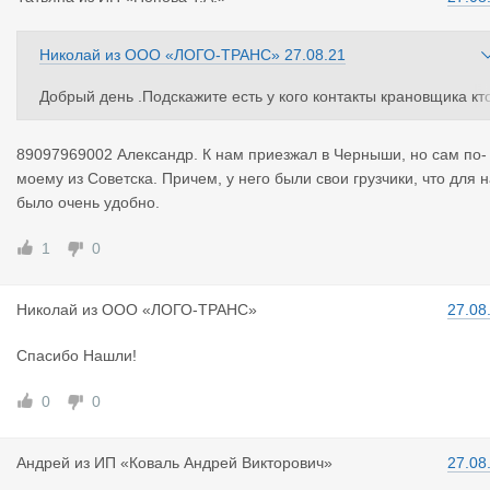
Николай
из
ООО «ЛОГО-ТРАНС»
27.08.21
Добрый день .Подскажите есть у кого контакты крановщика кт
поможет при досмотре в Советске.
Заранее спасибо!
89097969002 Александр. К нам приезжал в Черныши, но сам по-
моему из Советска. Причем, у него были свои грузчики, что для 
было очень удобно.
1
0
Николай
из
ООО «ЛОГО-ТРАНС»
27.08
Спасибо Нашли!
0
0
Андрей
из
ИП «Коваль Андрей Викторович»
27.08