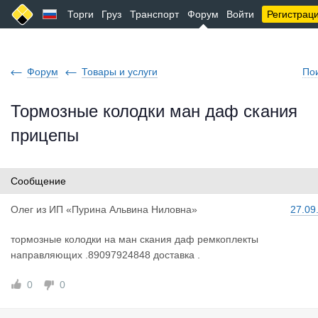
Торги
Груз
Транспорт
Форум
Войти
Регистрац
Форум
Товары и услуги
По
Тормозные колодки ман даф скания
прицепы
Сообщение
Олег
из
ИП «Пурина Альвина Ниловна»
27.09
тормозные колодки на ман скания даф ремкоплекты
направляющих .89097924848 доставка .
0
0