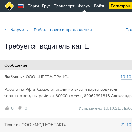
Торги
Груз
Транспорт
Форум
Войти
Регистрац
Форум
Работа: поиск и предложения
По
Требуется водитель кат Е
Сообщение
Любовь
из
ООО «НЕРТА-ТРАНС»
19.10
Работа на Рф и Казахстан,наличие визы и карты водителя
зарплата каждый рейс .от 80000в месяц 89062391813 Александр
0
0
Исправлено 19.10.21
,
Люб
Timur
из
ООО «МСД КОНТАКТ»
21.10