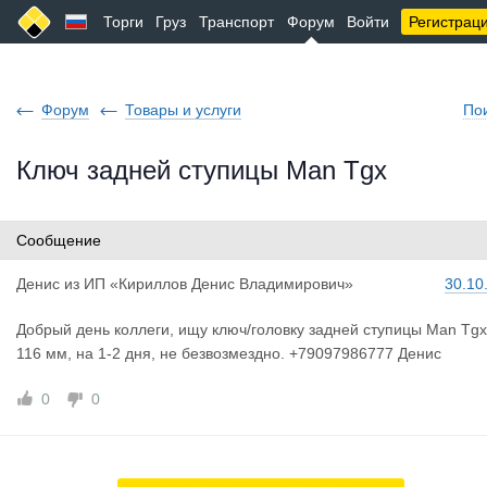
Торги
Груз
Транспорт
Форум
Войти
Регистрац
Форум
Товары и услуги
По
Ключ задней ступицы Man Tgx
Сообщение
Денис
из
ИП «Кириллов Денис Владимирович»
30.10
Добрый день коллеги, ищу ключ/головку задней ступицы Man Tgx
116 мм, на 1-2 дня, не безвозмездно. +79097986777 Денис
0
0