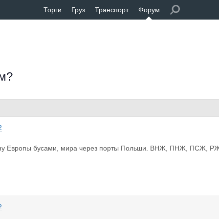
Торги
Груз
Транспорт
Форум
ом?
2
ну Европы бусами, мира через порты Польши. ВНЖ, ПНЖ, ПСЖ, Р
2