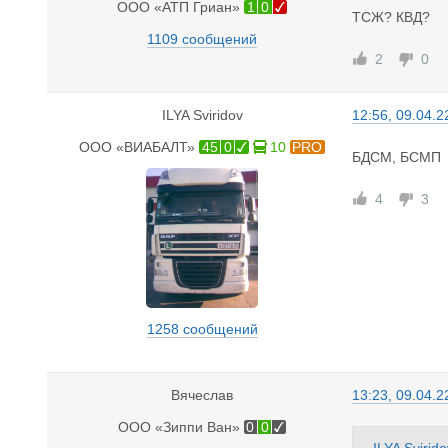
ООО «АТП Гриан»
1
0
ТСЖ? КВД?
1109 сообщений
2
0
ILYA Sviridov
12:56, 09.04.2
ООО «ВИАБАЛТ»
45
0
10
PRO
БДСМ, БСМП
4
3
1258 сообщений
Вячеслав
13:23, 09.04.2
ООО «Зиппи Ван»
0
0