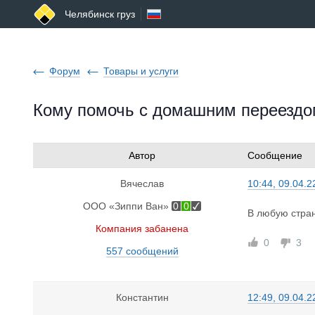
Челябинск груз
Форум
Товары и услуги
Кому помочь с домашним переезд
Автор
Сообщение
Вячеслав
10:44, 09.04.2
ООО «Зиппи Ван»
0
0
В любую стра
Компания забанена
0
3
557 сообщений
Константин
12:49, 09.04.2