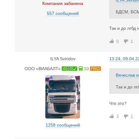
ILYA Svirido
Компания забанена
БДСМ, БС
557 сообщений
Так и до лгбд 
0
1
ILYA Sviridov
13:24, 09.04.2
ООО «ВИАБАЛТ»
45
0
10
PRO
Вячеслав
и
Так и до лг
Что это?
2
1
1258 сообщений