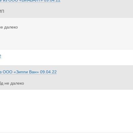
v
из
ООО «ВИАБАЛТ»
09.04.22
МП
не далеко
2
з
ООО «Зиппи Ван»
09.04.22
бд не далеко