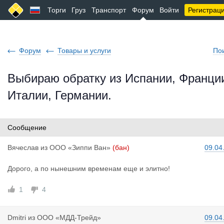
Торги
Груз
Транспорт
Форум
Войти
Регистрац
Форум
Товары и услуги
По
Выбираю обратку из Испании, Франци
Италии, Германии.
Сообщение
Вячеслав
из
ООО «Зиппи Ван»
(бан)
09.04
Дорого, а по нынешним временам еще и элитно!
1
4
Dmitri
из
ООО «МДД-Трейд»
09.04