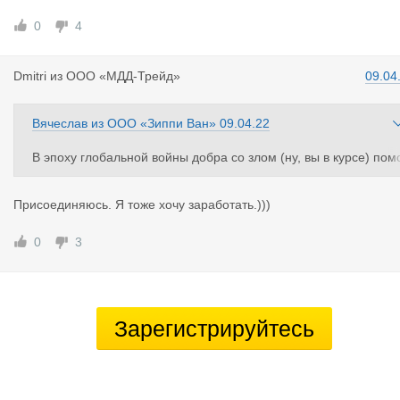
0
4
Dmitri
из
ООО «МДД-Трейд»
09.04
Вячеслав
из
ООО «Зиппи Ван»
09.04.22
В эпоху глобальной войны добра со злом (ну, вы в курсе) пом
гаем избежать почетной обязанности гражданина РФ в виде с
ужбы в ВС.
Присоединяюсь. Я тоже хочу заработать.)))
Трудоустраиваем в Европе, делаем доки-визы, помогаем с пе
реселением всей семьи, тещи, родственники, домашние звер
0
3
нцы, наличман туда сюда....
Не бесплатно, конечно!
Зарегистрируйтесь