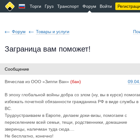
Торги
Груз
Транспорт
Форум
Войти
Регистрац
Форум
Товары и услуги
По
Заграница вам поможет!
Сообщение
Вячеслав
из
ООО «Зиппи Ван»
(бан)
09.04
В эпоху глобальной войны добра со злом (ну, вы в курсе) помог
избежать почетной обязанности гражданина РФ в виде службы в
ВС.
Трудоустраиваем в Европе, делаем доки-визы, помогаем с
переселением всей семьи, тещи, родственники, домашние
зверинцы, наличман туда сюда....
Не бесплатно, конечно!