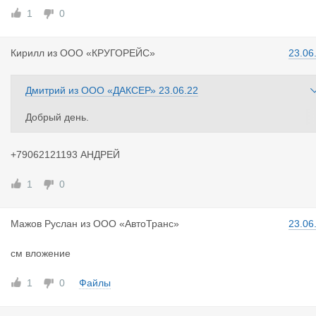
1
0
Кирилл
из
ООО «КРУГОРЕЙС»
23.06
Дмитрий
из
ООО «ДАКСЕР»
23.06.22
Добрый день.
Попали на досмотр на Мамоново-2 на российской стороне, н
жен погрузчик для организации досмотра.
+79062121193 АНДРЕЙ
Может быть у кого-нибудь есть контакты, кто может помочь с 
огрузчиком?
1
0
Мажов Русл
ан
из
ООО «АвтоТранс»
23.06
см вложение
1
0
Файлы