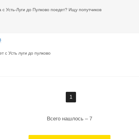
ра с Усть-Луги до Пулково поедет? Ищу попутчиков
3
т с Усть луги до пулково
1
Всего нашлось – 7