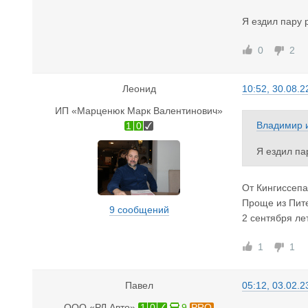
Я ездил пару 
0
2
Леонид
10:52, 30.08.2
ИП «Марценюк Марк Валентинович»
Владимир
1
0
Я ездил па
От Кингиссепа 
Проще из Питер
9 сообщений
2 сентября ле
1
1
Павел
05:12, 03.02.2
ООО «РЛ Авто»
1
0
9
PRO