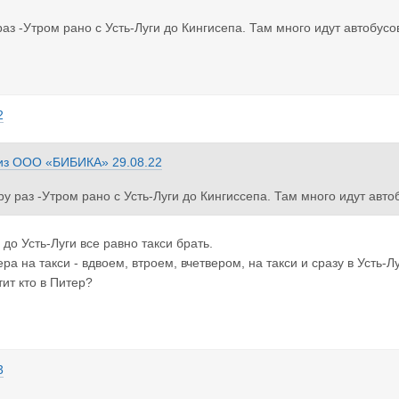
раз -Утром рано с Усть-Луги до Кингисепа. Там много идут автобус
2
из
ООО «БИБИКА»
29.08.22
ру раз -Утром рано с Усть-Луги до Кингиссепа. Там много идут авт
до Усть-Луги все равно такси брать.
а на такси - вдвоем, втроем, вчетвером, на такси и сразу в Усть-Лу
тит кто в Питер?
3