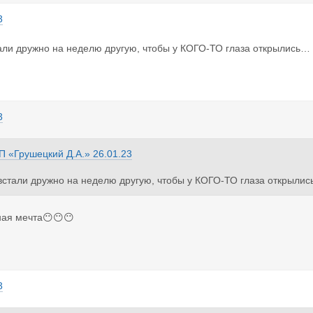
3
али дружно на неделю другую, чтобы у КОГО-ТО глаза открылись…
3
П «Грушецкий Д.А.»
26.01.23
встали дружно на неделю другую, чтобы у КОГО-ТО глаза открыли
ная мечта😶😶😶
3