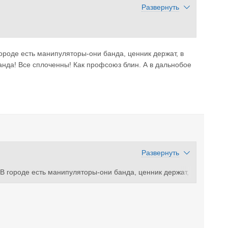
Развернуть
городе есть манипуляторы-они банда, ценник держат, в
анда! Все сплоченны! Как профсоюз блин. А в дальнобое
Развернуть
 В городе есть манипуляторы-они банда, ценник держат,
ны-банда! Все сплоченны! Как профсоюз блин. А в даль
 менять…