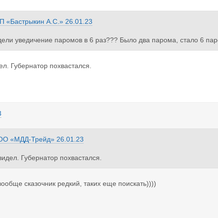
П «Бастрыкин А.С.»
26.01.23
дели уведичение паромов в 6 раз??? Было два парома, стало 6 пар
того в сухом остатке 4 парома, два корыта Амбал, Балтийск, котор
паромом увеличилась 1 декабря и 1 января соотвественно. Добавьте
дел. Губернатор похвастался.
плюс простой в порту, даже при наличии купленного билета задержк
и переносят на другие рейсы. Плюс погодные условия, плюс в Бал
ую сторону, еле еле душа в теле.
3
ОО «МДД-Трейд»
26.01.23
 видел. Губернатор похвастался.
вообще сказочник редкий, таких еще поискать))))