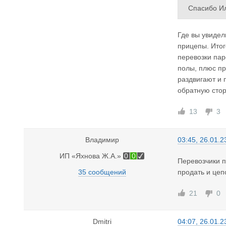
Спасибо И
Я, как кон
Где вы увидел
Почему за 
прицепы. Итог
перевозки пар
полы, плюс пр
раздвигают и 
обратную стор
13
3
Владимир
03:45, 26.01.2
ИП «Яхнова Ж.А.»
0
0
Перевозчики п
35 сообщений
продать и цепо
21
0
Dmitri
04:07, 26.01.2