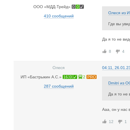
ООО «МДД-Трейд»
0
0
Олеся
из
И
410 сообщений
Где вы уви
прицепы. И
перевозки 
Да я то не ви
под полы, 
аздвигают 
8
4
ы в обратн
Олеся
04:11, 26.01.2
ИП «Бастрыкин А.С.»
16
0
2
PRO
Dmitri
из
О
287 сообщений
Да я то не
Ааа, он у нас 
12
1