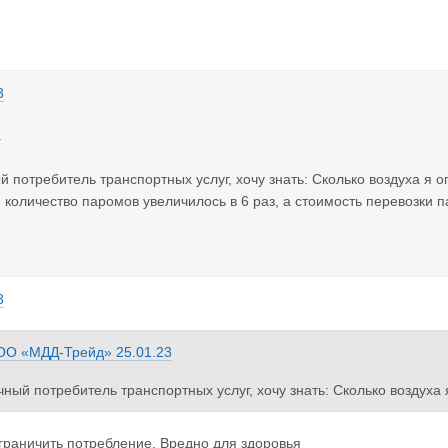
3
.
ый потребитель транспортных услуг, хочу знать: Сколько воздуха я
, количество паромов увеличилось в 6 раз, а стоимость перевозки 
3
ОО «МДД-Трейд»
25.01.23
ечный потребитель транспортных услуг, хочу знать: Сколько воздух
год, количество паромов увеличилось в 6 раз, а стоимость перевоз
раничить потребление. Вредно для здоровья