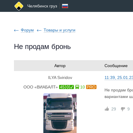
Челябинск груз
Форум
Товары и услуги
Не продам бронь
Автор
Сообщение
ILYA Sviridov
11:39, 25.01.2
ООО «ВИАБАЛТ»
45
0
10
PRO
Не продам бро
вариантами ш
29
9