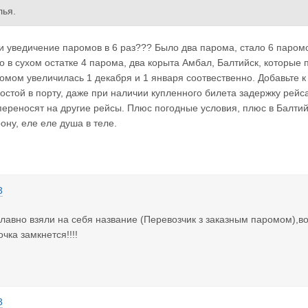
лья.
ечный потребитель транспортных услуг, хочу знать: Сколько воздух
и уведичение паромов в 6 раз??? Было два парома, стало 6 паромо
год, количество паромов увеличилось в 6 раз, а стоимость перевоз
о в сухом остатке 4 парома, два корыта Амбал, Балтийск, которые 
омом увеличилась 1 декабря и 1 января соотвественно. Добавьте к
остой в порту, даже при наличии купленного билета задержку рейс
переносят на другие рейсы. Плюс погодные условия, плюс в Балти
ону, еле еле душа в теле.
3
лавно взяли на себя название (Перевозчик з заказным паромом),вот
чка замкнется!!!!
3