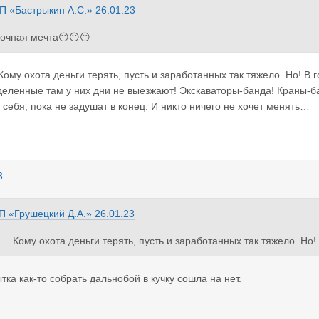
П «Бастрыкин А.С.»
26.01.23
очная мечта😶😶😶
ому охота деньги терять, пусть и заработанных так тяжело. Но! В 
деленные там у них дни не выезжают! Экскаваторы-банда! Краны-б
 себя, пока не задушат в конец. И никто ничего не хочет менять…
3
П «Грушецкий Д.А.»
26.01.23
… Кому охота деньги терять, пусть и заработанных так тяжело. Но!
 определенные там у них дни не выезжают! Экскаваторы-банда! Кра
ый сам за себя, пока не задушат в конец. И никто ничего не хочет
тка как-то собрать дальнобой в кучку сошла на нет.