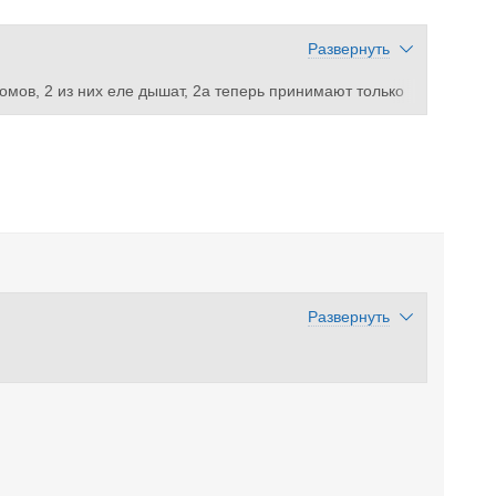
Развернуть
омов, 2 из них еле дышат, 2а теперь принимают только
ые плстоянно ломаются, и Спарта 1 и 2. Все. Стоимость
 к стоимости еще плату за покупку билета на паром из-
у рейса никто не отменял, если приезжают вояки всех р
тийске разгружают еле еле... также и оформляют машин
Развернуть