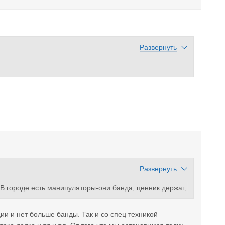
Развернуть
Развернуть
 В городе есть манипуляторы-они банда, ценник держат,
ны-банда! Все сплоченны! Как профсоюз блин. А в даль
 менять…
и и нет больше банды. Так и со спец техникой