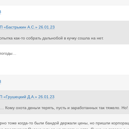
3
П «Бастрыкин А.С.»
26.01.23
опытка как-то собрать дальнобой в кучку сошла на нет.
 погоды…
3
П «Грушецкий Д.А.»
26.01.23
… Кому охота деньги терять, пусть и заработанных так тяжело. Но!
 определенные там у них дни не выезжают! Экскаваторы-банда! Кра
ый сам за себя, пока не задушат в конец. И никто ничего не хочет
рно тоже когда-то были бандой держали цены, но пришли корпораци