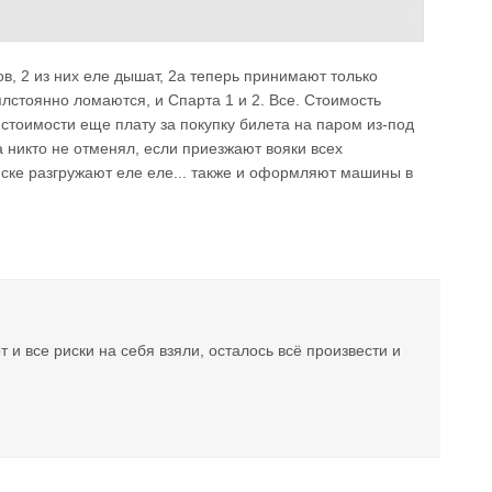
а я оплачиваю в составе транспортных расходов?
в, 2 из них еле дышат, 2а теперь принимают только
ки паромом увеличилась в 2 раза?
плстоянно ломаются, и Спарта 1 и 2. Все. Стоимость
 стоимости еще плату за покупку билета на паром из-под
а никто не отменял, если приезжают вояки всех
йске разгружают еле еле... также и оформляют машины в
 и все риски на себя взяли, осталось всё произвести и