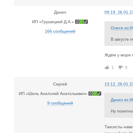
Данил
09:19, 26.01.2
ИП «Грушецкий Д.А.»
0
0
Олеся
из
И
166 сообщений
В августе п
Ждём у моря
1
0
Сергей
13:12, 26.01.2
ИП «Шель Анатолий Анатольевич»
0
0
Данил
из
И
9 сообщений
Ну понятно
в какие-то
нобое кажд
Таксисты наве