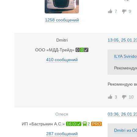
7
9
1258 сообщений
Dmitri
13:05, 25.01.2
ООО «МДД-Трейд»
0
0
ILYA Svirido
410 сообщений
Рекомендую
Рекомендую во
3
10
Олеся
03:36, 26.01.2
ИП «Бастрыкин А.С.»
16
0
2
PRO
Dmitri
из
О
287 сообщений