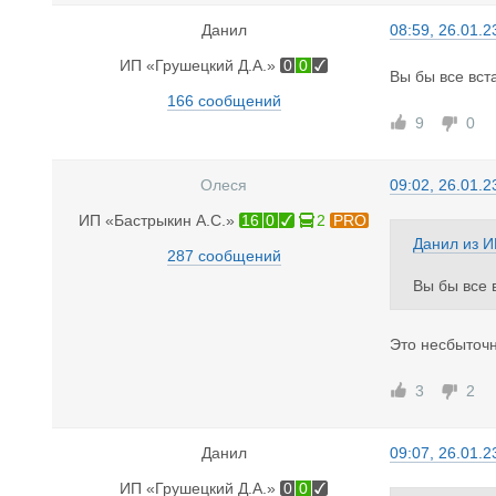
Данил
08:59, 26.01.2
ИП «Грушецкий Д.А.»
0
0
Вы бы все вст
166 сообщений
9
0
Олеся
09:02, 26.01.2
ИП «Бастрыкин А.С.»
16
0
2
PRO
Данил
из
И
287 сообщений
Вы бы все 
Это несбыточ
3
2
Данил
09:07, 26.01.2
ИП «Грушецкий Д.А.»
0
0