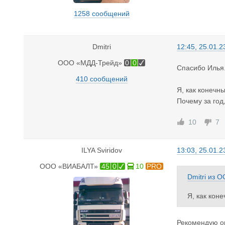
1258 сообщений
Dmitri
12:45, 25.01.2
ООО «МДД-Трейд»
0
0
Спасибо Илья
410 сообщений
Я, как конечн
Почему за год
10
7
ILYA Sviridov
13:03, 25.01.2
ООО «ВИАБАЛТ»
45
0
10
PRO
Dmitri
из
О
Я, как кон
Почему за 
Рекомендую ог