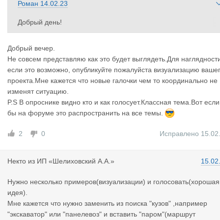
Роман
14.02.23
Добрый день!
Планируем в «грузах» добавить две галочки:
Добрый вечер.
[ ] Перевозка по морю, [ ] у меня есть бронь.
Не совсем представляю как это будет выглядеть.Для наглядност
если это возможно, опубликуйте пожалуйста визуализацию ваше
В «транспорте» соответсвенно:
проекта.Мне кажется что новые галочки чем то координально не
[ ] Возможна перевозка по морю, [ ] у меня есть бронь.
изменят ситуацию.
P.S В опроснике видно кто и как голосует.Классная тема.Вот если
В поисковом фильтре вместо парома появятся: [ ] Морем, [ ] 
бы на форуме это распространить на все темы.
сть бронь.
2
0
Исправлено 15.02
Пожалуйста, проголосуйте в опросе или напишите комментар
ий.
Некто
из
ИП «Шелиховский А.А.»
15.02
Нужно несколько примеров(визуализации) и голосовать(хорошая
идея).
Мне кажется что нужно заменить из поиска "кузов" ,например
"экскаватор" или "панелевоз" и вставить "паром"(маршрут