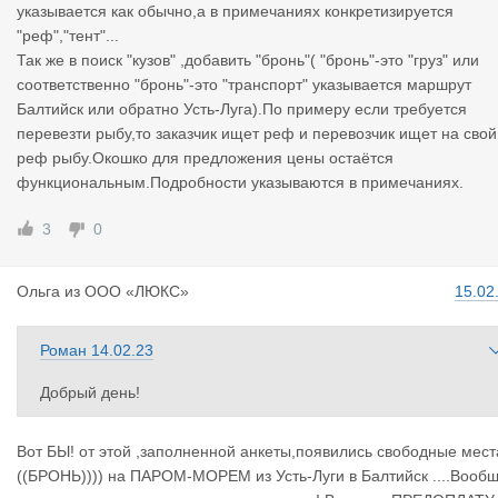
указывается как обычно,а в примечаниях конкретизируется
"реф","тент"...
Так же в поиск "кузов" ,добавить "бронь"( "бронь"-это "груз" или
соответственно "бронь"-это "транспорт" указывается маршрут
Балтийск или обратно Усть-Луга).По примеру если требуется
перевезти рыбу,то заказчик ищет реф и перевозчик ищет на свой
реф рыбу.Окошко для предложения цены остаётся
функциональным.Подробности указываются в примечаниях.
3
0
Ольга
из
ООО «ЛЮКС»
15.02
Роман
14.02.23
Добрый день!
Планируем в «грузах» добавить две галочки:
Вот БЫ! от этой ,заполненной анкеты,появились свободные мест
[ ] Перевозка по морю, [ ] у меня есть бронь.
((БРОНЬ)))) на ПАРОМ-МОРЕМ из Усть-Луги в Балтийск ....Вооб