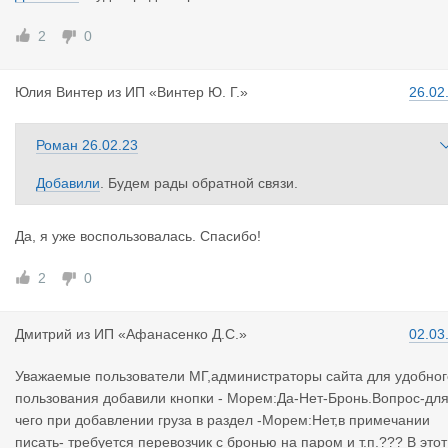
2
0
Юлия Винте
р
из
ИП «Винтер Ю. Г.»
26.02
Роман
26.02.23
Добавили
. Будем рады обратной связи.
Да, я уже воспользовалась. Спасибо!
2
0
Дмитрий
из
ИП «Афанасенко Д.С.»
02.03
Уважаемые пользователи МГ,администраторы сайта для удобног
пользования добавили кнопки - Морем:Да-Нет-Бронь.Вопрос-дл
чего при добавлении груза в раздел -Морем:Нет,в примечании
писать- требуется перевозчик с бронью на паром и т.п.??? В этот