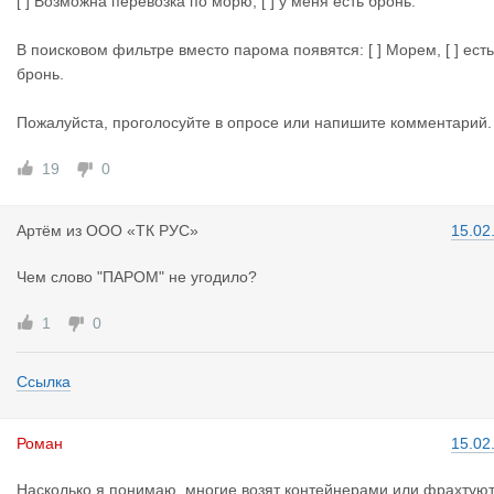
е и продаже брони.
[ ] Возможна перевозка по морю, [ ] у меня есть бронь.
В поисковом фильтре вместо парома появятся: [ ] Морем, [ ] есть
бронь.
Пожалуйста, проголосуйте в опросе или напишите комментарий.
19
0
Артём
из
ООО «ТК РУС»
15.02
Чем слово "ПАРОМ" не угодило?
1
0
Ссылка
Роман
15.02
Насколько я понимаю, многие возят контейнерами или фрахтую