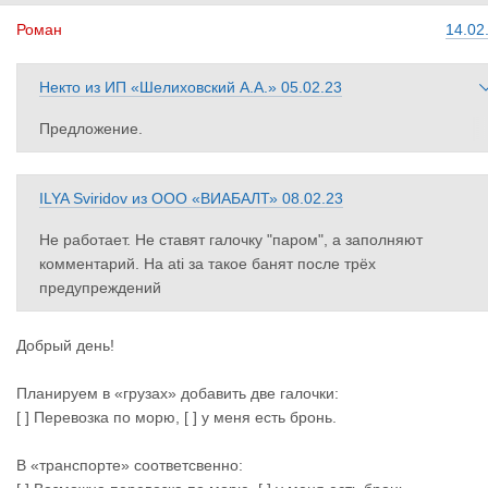
Роман
14.02
Некто
из
ИП «Шелиховский А.А.»
05.02.23
Предложение.
Добавить два пункта в раздел поиска груза и транспорта,там г
е классификация требуемого транспорта(реф,тент,микроавто
ILYA Sviridov
из
ООО «ВИАБАЛТ»
08.02.23
ус....)
Первый: Паром.В поиске люди будут искать транспорт или гр
Не работает. Не ставят галочку "паром", а заполняют
з по маршруту Балтийск-Усть-Луга(Спб) и обратно соответств
комментарий. На ati за такое банят после трёх
нно.В примечаниях будут указывать конкретный тип транспор
предупреждений
а и дополнительный маршрут.
Второй: Бронь.В поиске по маршруту Балтийск-Усть-Луга(Спб
и обратно соответственно,будут размещать объявления о сво
Добрый день!
бодной брони или о необходимости приобрести её.В примеч
ния будут указывать подробности.
Планируем в «грузах» добавить две галочки:
Возможно после подобных решений, админу можно будет вос
[ ] Перевозка по морю, [ ] у меня есть бронь.
пользоваться ссылкой на пользовательское соглашение "МГ":
параграф- 4.2 пункты б),в). Чтобы не рябило в глазах о покуп
В «транспорте» соответсвенно: