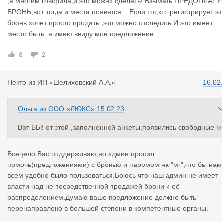
,я многим говорила,и это можно сделать! Взымать ПРЕДОПЛАТУ
В «транспорте» соответсвенно:
БРОНЬ,вот тогда и места появятся....Если тот,кто регистрирует эт
[ ] Возможна перевозка по морю, [ ] у меня есть бронь.
бронь хочет просто продать ,это можно отследить.И это имеет
место быть..я имею ввиду моё предложение.
В поисковом фильтре вместо парома появятся: [ ] Морем, [ ] 
сть бронь.
8
2
Пожалуйста, проголосуйте в опросе или напишите комментар
Некто
из
ИП «Шелиховский А.А.»
16.02
ий.
Ольга
из
ООО «ЛЮКС»
15.02.23
Вот БЫ! от этой ,заполненной анкеты,появились свободные м
ста ((БРОНЬ)))) на ПАРОМ-МОРЕМ из Усть-Луги в Балтийск ...
Вообще ,я многим говорила,и это можно сделать! Взымать П
Всецело Вас поддерживаю,но админ просил
ЕДОПЛАТУ за БРОНЬ,вот тогда и места появятся....Если тот,кт
помочь(предложениями) с бронью и паромом на "мг",что бы нам
о регистрирует эту бронь хочет просто продать ,это можно от
всем удобно было пользоваться.Боюсь что наш админ не имеет
ледить.И это имеет место быть..я имею ввиду моё предложен
власти над не посредственной продажей брони и её
ие.
распределением.Думаю ваше предложение должно быть
перенаправлено в большей степени в компетентные органы.