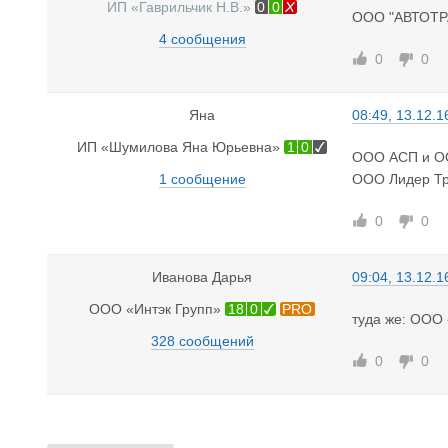
ИП «Гаврильчик Н.В.»
0
0
ООО "АВТОТРА
4 сообщения
0
0
Яна
08:49, 13.12.1
ИП «Шумилова Яна Юрьевна»
1
0
ООО АСП и ОО
1 сообщение
ООО Лидер Тра
0
0
Иванова Дарья
09:04, 13.12.1
ООО «Интэк Групп»
18
0
PRO
туда же: ООО
328 сообщений
0
0