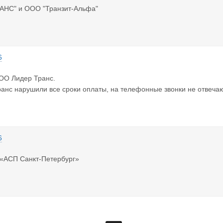
НС" и ООО "Транзит-Альфа"
6
О Лидер Транс.
нс нарушили все сроки оплаты, на телефонные звонки не отвечаю
6
 «АСП Санкт-Петербург»