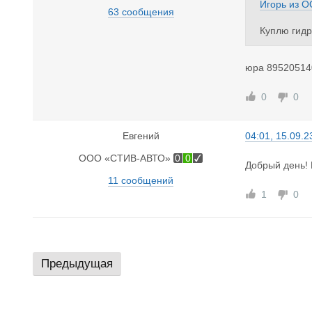
Игорь
из
О
63 сообщения
Куплю гидр
юра 89520514
0
0
Евгений
04:01, 15.09.2
ООО «СТИВ-АВТО»
0
0
Добрый день! 
11 сообщений
1
0
Предыдущая