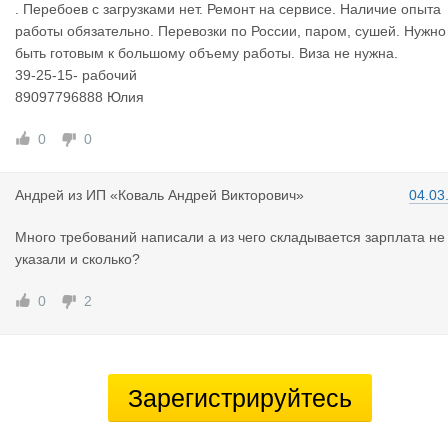
. Перебоев с загрузками нет. Ремонт на сервисе. Наличиe oпытa
рaбoты обязатeльнo. Перевозки по России, паром, сушей. Нужно
быть готовым к большому объему работы. Виза не нужна.
39-25-15- рабочий
89097796888 Юлия
0
0
Андрей
из
ИП «Коваль Андрей Викторович»
04.03
Много требований написали а из чего складывается зарплата не
указали и сколько?
0
2
Зарегистрируйтесь