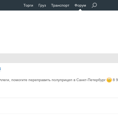
Торги
Груз
Транспорт
Форум
4
леги, помогите переправить полуприцеп в Санкт-Петербург
8 9