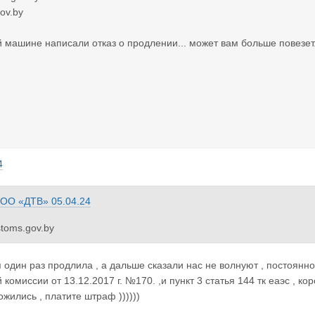
ov.by
 машине написали отказ о продлении... может вам больше повезет.
4
ОО «ДТВ»
05.04.24
toms.gov.by
s.gov.by
один раз продлила , а дальше сказали нас не волнуют , постоян
дой машине написали отказ о продлении... может вам больше повез
комиссии от 13.12.2017 г. №170. ,и пункт 3 статья 144 тк еаэс , ко
ложились , платите штраф ))))))