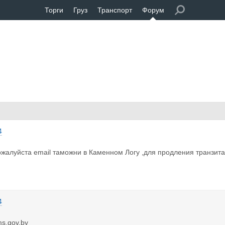
Торги
Груз
Транспорт
Форум
4
жалуйста email таможни в Каменном Логу ,для продления транзита
4
s.gov.by