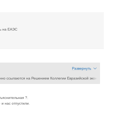
сь на ЕАЭС
Развернуть
янно ссылаются на Решением Коллегии Евразийской экон
отко 400 км от Инмара до Каменного , 66 км в день ехать
бъяснительная ?.
и нас отпустили.