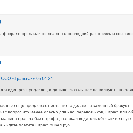
4
и феврале продлили по два дня а последний раз отказали ссылая
4
з
ООО «Трансвэй»
05.04.24
ня один раз продлила , а дальше сказали нас не волнуют , посто
омиссии от 13.12.2017 г. №170. ,и пункт 3 статья 144 тк еаэс , кор
 не уложились , платите штраф ))))))
местные еще продлевают, хоть что то делают, а каменный бракует..
йчас вопрос что менее опасно для нас, перевозчиков, штраф или о
 машина прошла без штрафа , написал водитель объяснительную - 
 - идите платите штраф 80бел.руб.