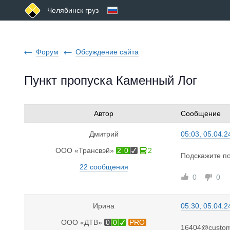
Челябинск груз
Форум
Обсуждение сайта
Пункт пропуска Каменный Лог
Автор
Сообщение
Дмитрий
05:03, 05.04.2
ООО «Трансвэй»
2
0
2
Подскажите по
22 сообщения
0
0
Ирина
05:30, 05.04.2
ООО «ДТВ»
0
0
PRO
16404@custom