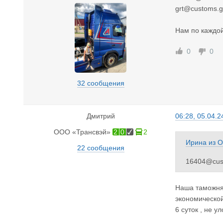
grt@customs.g
Нам по каждой
0
0
32 сообщения
Дмитрий
06:28, 05.04.2
ООО «Трансвэй»
2
0
2
Ирина
из
О
22 сообщения
16404@cus
grt@custom
Наша таможня 
Нам по каж
экономической 
6 суток , не у