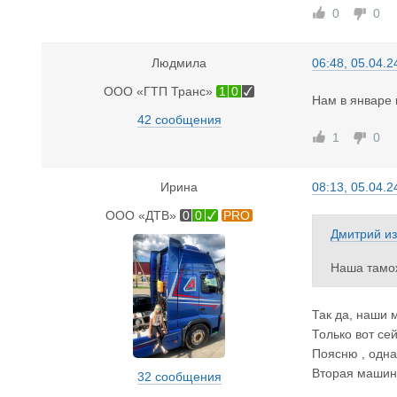
0
0
Людмила
06:48, 05.04.2
ООО «ГТП Транс»
1
0
Нам в январе 
42 сообщения
1
0
Ирина
08:13, 05.04.2
ООО «ДТВ»
0
0
PRO
Дмитрий
и
Наша тамож
омической к
, 6 суток ,
Так да, наши 
Только вот се
Поясню , одна
Вторая машина
32 сообщения