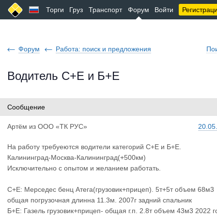
Торги
Груз
Транспорт
Форум
Войти
Регистрац
Форум
Работа: поиск и предложения
По
Водитель С+Е и Б+Е
Сообщение
Артём
из
ООО «ТК РУС»
20.05
На работу требуеются водители категорий С+Е и Б+Е.
Калининград-Москва-Калининград(+500км)
Исключительно с опытом и желанием работать.
С+Е: Мерседес бенц Атега(грузовик+прицеп). 5т+5т объем 68м3
общая погрузочная длинна 11.3м. 2007г задний спальник
Б+Е: Газель грузовик+прицеп- общая г.п. 2.8т объем 43м3 2022 г