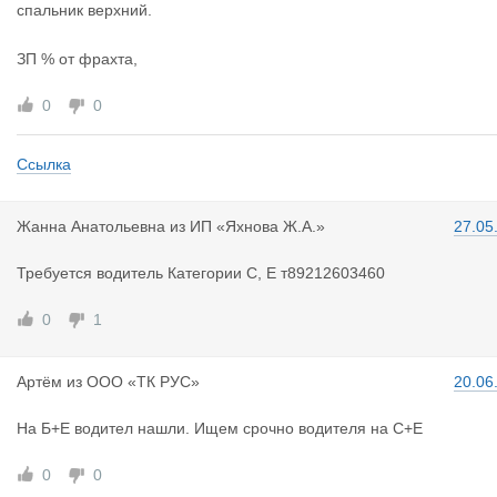
спальник верхний.
ЗП % от фрахта,
0
0
Ссылка
Жанна Анат
ольевна
из
ИП «Яхнова Ж.А.»
27.05
Требуется водитель Категории С, Е т89212603460
0
1
Артём
из
ООО «ТК РУС»
20.06
На Б+Е водител нашли. Ищем срочно водителя на С+Е
0
0