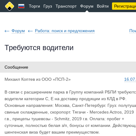
Торги
Груз
Транспорт
Форум
Войти
Регистрац
Форум
Работа: поиск и предложения
По
Требуются водители
Сообщение
Михаил Коп
тев
из
ООО «ПСП-2»
16.07
В связи с расширением парка в Группу компаний РБПИ требуют
водители категории С, Е на доставку продукции из КЛД в РФ.
Основные направления: Москва, Санкт-Петербург. Груз: полутуш
свиные охлажденные, скоропорт. Тягачи - Mercedes Actros, 2019
г.в., прицепы тушевозы - Schmitz, 2019 г.в. Оплата: пробег +
суточные, полностью белая з/п, бонусы от компании. Действующ
шенгенская виза будет вашим преимуществом.