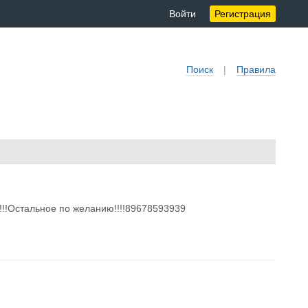
Войти
Регистрация
Поиск
|
Правила
!!!Остальное по желанию!!!!89678593939