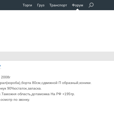
Торги
Груз
Транспорт
Форум
7
 2008г
рал(короба),борта 80см,сдвижной П образный,коники.
нкук 90%остаток,запаска.
е.Таможня область,дотаможка На РФ +195тр.
осмотр по звонку.