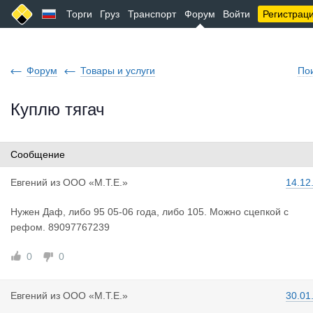
Торги
Груз
Транспорт
Форум
Войти
Регистрац
Форум
Товары и услуги
По
Куплю тягач
Сообщение
Евгений
из
ООО «М.Т.Е.»
14.12
Нужен Даф, либо 95 05-06 года, либо 105. Можно сцепкой с
рефом. 89097767239
0
0
Евгений
из
ООО «М.Т.Е.»
30.01