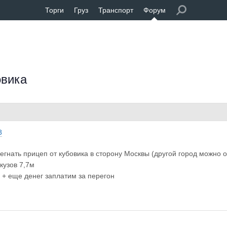
Торги
Груз
Транспорт
Форум
овика
8
егнать прицеп от кубовика в сторону Москвы (другой город можно 
кузов 7,7м
 + еще денег заплатим за перегон