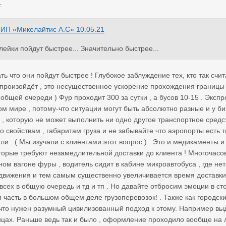
1
з
ИП «Микелайтис А.С»
10.05.21
олейки пойдут быстрее... Значительно быстрее...
ть что они пойдут быстрее ! Глубокое заблуждение тех, кто так счи
произойдёт , это несущественное ускорение прохождения границы те
в общей очереди ) Фур проходит 300 за сутки , а бусов 10-15 . Экс
м мире , потому-что ситуации могут быть абсолютно разные и у би
а , которую не может выполнить ни одно другое транспортное средс
о свойствам , габаритам груза и не забывайте что аэропорты есть т
ли . ( Мы изучали с клиентами этот вопрос ) . Это и медикаменты и
орые требуют незамедлительной доставки до клиента ! Многочасово
йном вагоне фуры , водитель сидит в кабине микроавтобуса , где не
движения и тем самым существенно увеличивается время доставки 
 всех в общую очередь и тд и тп . Но давайте отбросим эмоции в ст
часть в большом общем деле грузоперевозок! . Также как городские
 что нужен разумный цивилизованный подход к этому. Например вы
ицах. Раньше ведь так и было , оформление проходило вообще на л