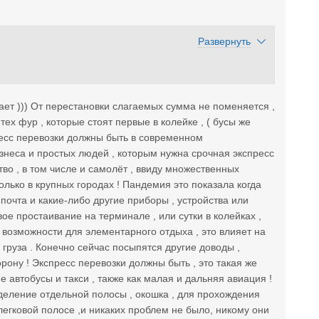
Развернуть
тает ))) От перестановки слагаемых сумма не поменяется ,
х фур , которые стоят первые в колейке , ( бусы же
пресс перевозки должны быть в современном
знеса и простых людей , которым нужна срочная экспресс
тво , в том числе и самолёт , ввиду множественных
олько в крупных городах ! Пандемия это показала когда
 почта и какие-либо другие приборы , устройства или
е простаивание на терминале , или сутки в колейках ,
т возможности для элементарного отдыха , это влияет на
груза . Конечно сейчас посыпятся другие доводы ,
орону ! Экспресс перевозки должны быть , это такая же
 автобусы и такси , также как малая и дальняя авиация !
деление отдельной полосы , окошка , для прохождения
егковой полосе ,и никаких проблем не было, никому они