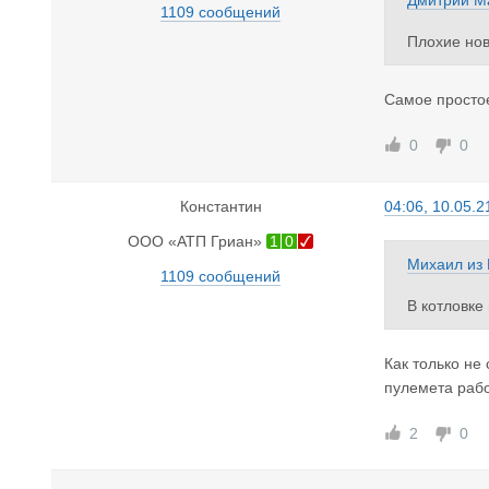
Дмитрий М
1109 сообщений
Плохие нов
Самое простое
0
0
Константин
04:06, 10.05.2
ООО «АТП Гриан»
1
0
Михаил
из
1109 сообщений
В котловке
Как только не
пулемета рабо
2
0