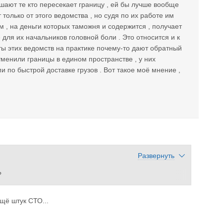
шают те кто пересекает границу , ей бы лучше вообще
только от этого ведомства , но судя по их работе им
 , на деньги которых таможня и содержится , получает
е для их начальников головной боли . Это относится и к
ы этих ведомств на практике почему-то дают обратный
отменили границы в едином пространстве , у них
по быстрой доставке грузов . Вот такое моё мнение ,
Развернуть
?
значает, что когда приедет ваша машина в колейку...а вп
и, ещё вчера...). Нет? Не так?
ещё штук СТО...