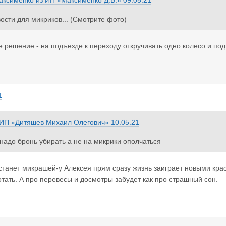
аксименко
из
ИП «Максименко Д.В.»
09.05.21
ости для микриков... (Смотрите фото)
 решение - на подъезде к переходу откручивать одно колесо и под
1
ИП «Дитяшев Михаил Олегович»
10.05.21
 надо бронь убирать а не на микрики ополчаться
 станет микрашей-у Алексея прям сразу жизнь заиграет новыми краск
тать. А про перевесы и досмотры забудет как про страшный сон.