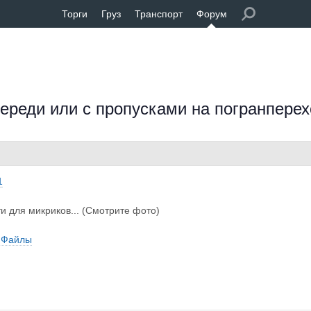
Торги
Груз
Транспорт
Форум
череди или с пропусками на погранпере
1
и для микриков... (Смотрите фото)
Файлы