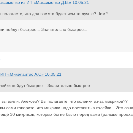
аксименко
из
ИП «Максименко Д.В.»
10.05.21
ы полагаете, что для вас это будет чем то лучше? Чем?
ки пойдут быстрее... Значительно быстрее...
1
з
ИП «Микелайтис А.С»
10.05.21
олейки пойдут быстрее... Значительно быстрее...
о вы взяли, Алексей? Вы полагаете, что колейки из-за микриков??
вы сами говорите, что микрики надо поставить в колейки... Это озна
 ещё 30 микриков, которых бы не было перед вами (раньше проехали