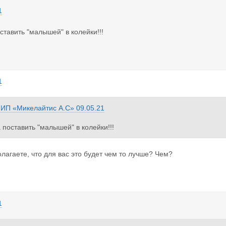
1
ставить "малышей" в колейки!!!
1
з
ИП «Микелайтис А.С»
09.05.21
 поставить "малышей" в колейки!!!
олагаете, что для вас это будет чем то лучше? Чем?
1