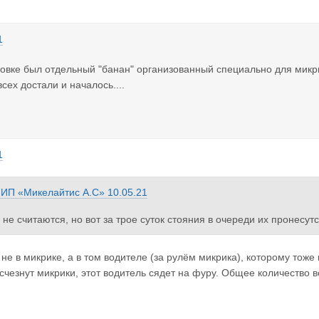
1
овке был отдельный "банан" организованный специально для микри
всех достали и началось....
1
з
ИП «Микелайтис А.С»
10.05.21
 не считаются, но вот за трое суток стояния в очереди их пронесут
 не в микрике, а в том водителе (за рулём микрика), которому тоже
Исчезнут микрики, этот водитель сядет на фуру. Общее количество 