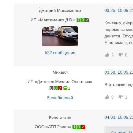
Дмитрий Максименко
03:25, 10.05.2
ИП «Максименко Д.В.»
7
0
Конечно, очер
перемены мест
денется. Отку
Я понимаю, вс
522 сообщения
2
0
Михаил
03:58, 10.05.2
ИП «Дитяшев Михаил Олегович»
В котловке на
0
0
1
0
1
5 сообщений
Константин
04:03, 10.05.2
ООО «АТП Гриан»
1
0