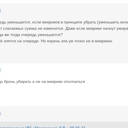
1
едь уменьшится, если микриков в принципе убрать (уменьшить коли
 слагаемых сумма не изменится. Даже если микрики начнут умирать
да же тогда очередь уменьшится?
ё злятся на очереди. Но корень зла уж точно не в микриках
1
до бронь убирать а не на микрики ополчаться
1