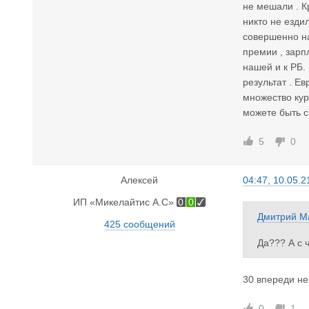
не мешали . К
никто не езди
совершенно на
премии , зарпл
нашей и к РБ.
результат . Е
множество кур
можете быть с
5
0
Алексей
04:47, 10.05.2
ИП «Микелайтис А.С»
0
0
Дмитрий М
425 сообщений
Да??? А с 
Вот смотрит
ереди стоя
30 впереди не
0
1