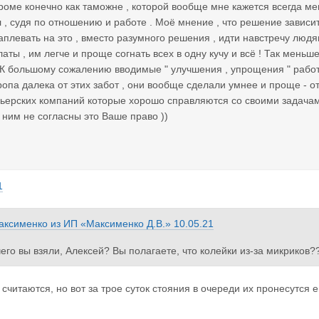
роме конечно как таможне , которой вообще мне кажется всегда ме
л , судя по отношению и работе . Моё мнение , что решение зависит 
плевать на это , вместо разумного решения , идти навстречу людям
аты , им легче и проще согнать всех в одну кучу и всё ! Так меньш
 К большому сожалению вводимые " улучшения , упрощения " работ
вропа далека от этих забот , они вообще сделали умнее и проще - 
ьерских компаний которые хорошо справляются со своими задачами 
 ним не согласны это Ваше право ))
1
аксименко
из
ИП «Максименко Д.В.»
10.05.21
чего вы взяли, Алексей? Вы полагаете, что колейки из-за микриков?
е, вы сами говорите, что микрики надо поставить в колейки... Это о
т ещё 30 микриков, которых бы не было перед вами (раньше проехал
 считаются, но вот за трое суток стояния в очереди их пронесутся 