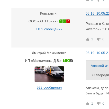
Константин
05:15, 10.05.2
ООО «АТП Гриан»
1
0
Раньше в Котл
1109 сообщений
категории "В" 
1
0
Дмитрий Максименко
05:19, 10.05.2
ИП «Максименко Д.В.»
7
0
Алексей
и
30 впереди
522 сообщения
Алексей, дело
был и будет. 
1
0