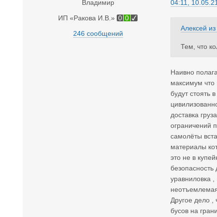
Владимир
04:11, 10.05.2
ИП «Ракова И.В.»
0
0
Алексей
и
246 сообщений
Тем, что к
Наивно полага
максимум что 
будут стоять 
цивилизованно
доставка груз
ограничений п
самолёты вста
материалы кот
это не в купе
безопасность 
уравниловка ,
неотъемлемая 
Другое дело ,
бусов на гран