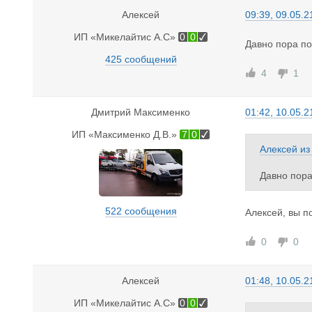
Алексей
09:39, 09.05.2
ИП «Микелайтис А.С»
0
0
Давно пора по
425 сообщений
4
1
Дмитрий Максименко
01:42, 10.05.2
ИП «Максименко Д.В.»
7
0
Алексей
и
Давно пора
522 сообщения
Алексей, вы п
0
0
Алексей
01:48, 10.05.2
ИП «Микелайтис А.С»
0
0