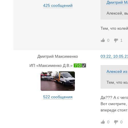
Дмитрий М
425 сообщений
Алексей, в
Тем, что колей
0
1
Дмитрий Максименко
03:22, 10.05.2
ИП «Максименко Д.В.»
7
0
Алексей
и
Тем, что к
522 сообщения
Да??? А с чег
Вот смотрите, 
впереди стоят
0
0