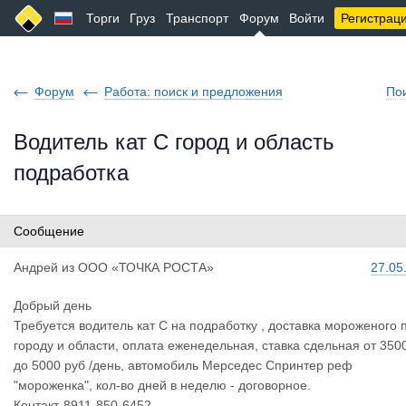
Торги
Груз
Транспорт
Форум
Войти
Регистрац
Форум
Работа: поиск и предложения
По
Водитель кат С город и область
подработка
Сообщение
Андрей
из
ООО «ТОЧКА РОСТА»
27.05
Добрый день
Требуется водитель кат С на подработку , доставка мороженого 
городу и области, оплата еженедельная, ставка сдельная от 350
до 5000 руб /день, автомобиль Мерседес Спринтер реф
"мороженка", кол-во дней в неделю - договорное.
Контакт-8911-850-6452